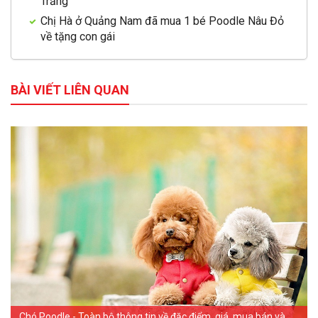
Trắng
Chị Hà ở Quảng Nam đã mua 1 bé Poodle Nâu Đỏ
về tặng con gái
BÀI VIẾT LIÊN QUAN
Chó Poodle - Toàn bộ thông tin về đặc điểm, giá, mua bán và