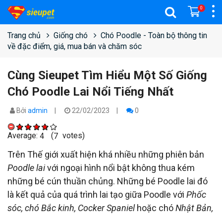
0
Trang chủ
Giống chó
Chó Poodle - Toàn bộ thông tin
về đặc điểm, giá, mua bán và chăm sóc
Cùng Sieupet Tìm Hiểu Một Số Giống
Chó Poodle Lai Nổi Tiếng Nhất
Bởi
admin
22/02/2023
0
Average:
(
votes)
4
7
Trên Thế giới xuất hiện khá nhiều những phiên bản
Poodle lai
với ngoại hình nổi bật không thua kém
những bé cún thuần chủng. Những bé Poodle lai đó
là kết quả của quá trình lai tạo giữa Poodle với
Phốc
sóc, chó Bắc kinh, Cocker Spaniel
hoặc chó
Nhật Bản,
…