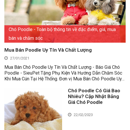
Chó Poodle - Toàn bộ thông tin về đặc điểm, giá, mua
bán và chăm sóc
Mua Bán Poodle Uy Tín Và Chất Lượng
27/01/2021
Mua Bán Chó Poodle Uy Tín Và Chất Lượng - Báo Giá Chó
Poodle - SieuPet Tặng Phụ Kiện Và Hướng Dẫn Chăm Sóc
Khi Mua Cún Tại Hệ Thống. Đơn vị Mua Bán Chó Poodle Uy…
Chó Poodle Có Giá Bao
Nhiêu? Cập Nhật Bảng
Giá Chó Poodle
22/02/2023