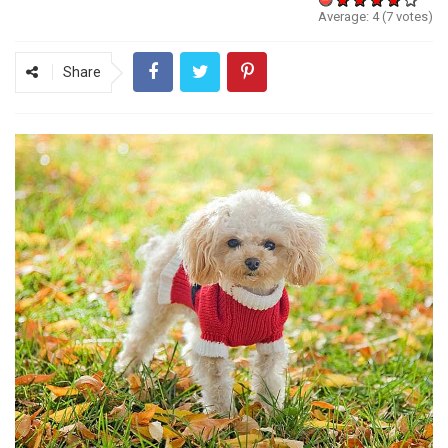
Average:
4
(
7
votes)
Share