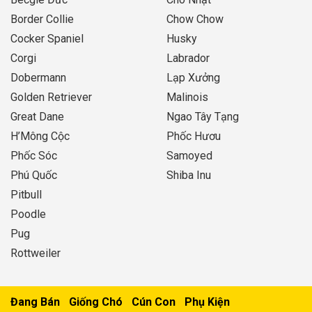
Border Collie
Chow Chow
Cocker Spaniel
Husky
Corgi
Labrador
Dobermann
Lạp Xưởng
Golden Retriever
Malinois
Great Dane
Ngao Tây Tạng
H’Mông Cộc
Phốc Hươu
Phốc Sóc
Samoyed
Phú Quốc
Shiba Inu
Pitbull
Poodle
Pug
Rottweiler
Đang Bán
Giống Chó
Cún Con
Phụ Kiện