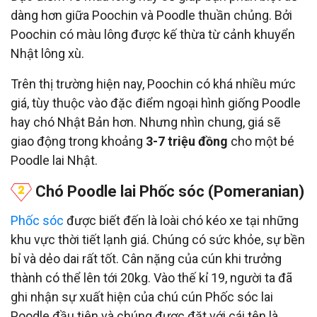
dàng hơn giữa Poochin và Poodle thuần chủng. Bởi
Poochin có màu lông được kế thừa từ cảnh khuyển
Nhật lông xù.
Trên thị trường hiện nay, Poochin có khá nhiều mức
giá, tùy thuộc vào đặc điểm ngoại hình giống Poodle
hay chó Nhật Bản hơn. Nhưng nhìn chung, giá sẽ
giao động trong khoảng
3-7 triệu đồng
cho một bé
Poodle lai Nhật.
Chó Poodle lai Phốc sóc (Pomeranian)
Phốc sóc
được biết đến là loài chó kéo xe tại những
khu vực thời tiết lạnh giá. Chúng có sức khỏe, sự bền
bỉ và dẻo dai rất tốt. Cân nặng của cún khi trưởng
thành có thể lên tới 20kg. Vào thế kỉ 19, người ta đã
ghi nhận sự xuất hiện của chú cún Phốc sóc lai
Poodle đầu tiên và chúng được đặt với cái tên là