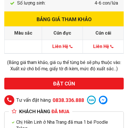
Số lượng sinh:
4-6 con/lứa
BẢNG GIÁ THAM KHẢO
Màu sắc
Cún đực
Cún cái
Liên Hệ
Liên Hệ
(Bảng giá tham khảo, giá cụ thể từng bé sẽ phụ thuộc vào:
Xuất xứ chó bố mẹ, giấy tờ đi kèm, mức độ xuất sắc...)
ĐẶT CÚN
Tư vấn đặt hàng
0838.336.888
KHÁCH HÀNG
ĐÃ MUA
Chị Hiền Linh ở Nha Trang đã mua 1 bé Poodle