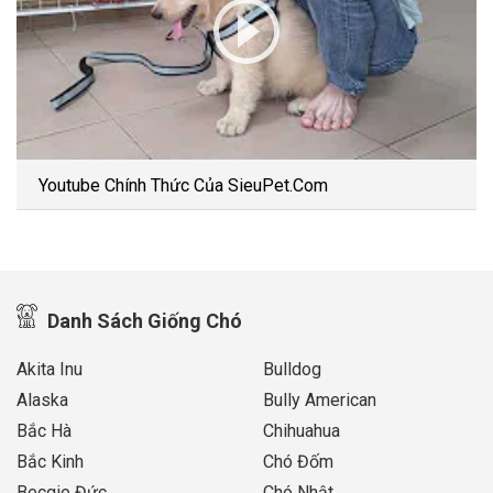
Youtube Chính Thức Của SieuPet.Com
Danh Sách Giống Chó
Akita Inu
Bulldog
Alaska
Bully American
Bắc Hà
Chihuahua
Bắc Kinh
Chó Đốm
Becgie Đức
Chó Nhật