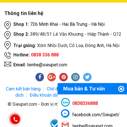
Thông tin liên hệ
Shop 1:
726 Minh Khai - Hai Bà Trưng - Hà Nội
Shop 2:
389/48/51 Lê Văn Khương - Hiệp Thành - Q12
Trại giống:
Xóm Nhồi Dưới, Cổ Loa, Đông Anh, Hà Nội
Hotline:
0838 336 888
Email:
lienhe@sieupet.com
Mua bán & Tư vấn
Cam kết bán hàng
Chế độ bảo hành
Phương thức giao
dịch
Điều khoản dịch vụ
Chính sách bảo mật
0838336888
© Sieupet.com - Đơn vị mua bán thú cưng uy tín trên toàn
quốc.
facebook.com/Sieupet/
lienhe@sieupet.com