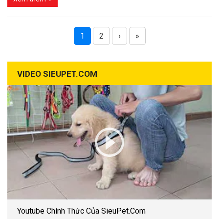
1
2
›
»
VIDEO SIEUPET.COM
Youtube Chính Thức Của SieuPet.Com