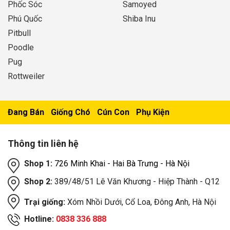
Phốc Sóc
Samoyed
Phú Quốc
Shiba Inu
Pitbull
Poodle
Pug
Rottweiler
Đang Bán
Giống Chó
Cún Con
Phụ Kiện
Thông tin liên hệ
Shop 1:
726 Minh Khai - Hai Bà Trưng - Hà Nội
Shop 2:
389/48/51 Lê Văn Khương - Hiệp Thành - Q12
Trại giống:
Xóm Nhồi Dưới, Cổ Loa, Đông Anh, Hà Nội
Hotline:
0838 336 888