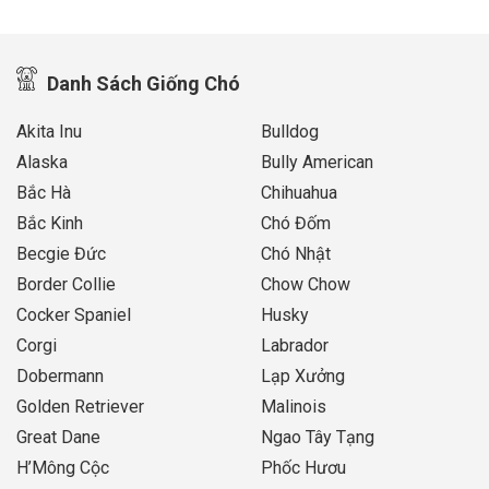
Danh Sách Giống Chó
Akita Inu
Bulldog
Alaska
Bully American
Bắc Hà
Chihuahua
Bắc Kinh
Chó Đốm
Becgie Đức
Chó Nhật
Border Collie
Chow Chow
Cocker Spaniel
Husky
Corgi
Labrador
Dobermann
Lạp Xưởng
Golden Retriever
Malinois
Great Dane
Ngao Tây Tạng
H’Mông Cộc
Phốc Hươu