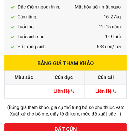
Đặc điểm ngoại hình:
Mắt hỏa tiễn, mặt ngáo
Cân nặng:
16-27kg
Tuổi thọ:
12-15 năm
Tuổi sinh sản:
1-9 tuổi
Số lượng sinh:
6-8 con/lứa
BẢNG GIÁ THAM KHẢO
Màu sắc
Cún đực
Cún cái
Liên Hệ
Liên Hệ
(Bảng giá tham khảo, giá cụ thể từng bé sẽ phụ thuộc vào:
Xuất xứ chó bố mẹ, giấy tờ đi kèm, mức độ xuất sắc... )
ĐẶT CÚN