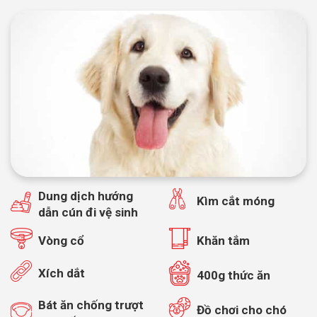
Dung dịch hướng
Kìm cắt móng
dẫn cún đi vệ sinh
Vòng cổ
Khăn tắm
Xích dắt
400g thức ăn
Bát ăn chống trượt
Đồ chơi cho chó