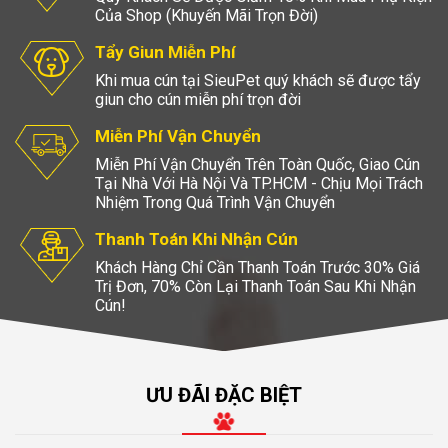
Của Shop (Khuyến Mãi Trọn Đời)
Tẩy Giun Miễn Phí
Khi mua cún tại SieuPet quý khách sẽ được tẩy
giun cho cún miễn phí trọn đời
Miễn Phí Vận Chuyển
Miễn Phí Vận Chuyển Trên Toàn Quốc, Giao Cún
Tại Nhà Với Hà Nội Và TP.HCM - Chịu Mọi Trách
Nhiệm Trong Quá Trình Vận Chuyển
Thanh Toán Khi Nhận Cún
Khách Hàng Chỉ Cần Thanh Toán Trước 30% Giá
Trị Đơn, 70% Còn Lại Thanh Toán Sau Khi Nhận
Cún!
ƯU ĐÃI ĐẶC BIỆT