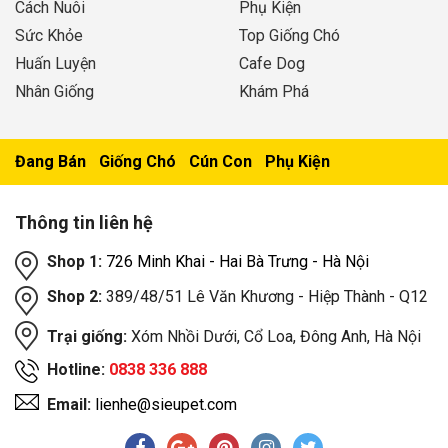
Cách Nuôi
Phụ Kiện
Sức Khỏe
Top Giống Chó
Huấn Luyện
Cafe Dog
Nhân Giống
Khám Phá
Đang Bán
Giống Chó
Cún Con
Phụ Kiện
Thông tin liên hệ
Shop 1:
726 Minh Khai - Hai Bà Trưng - Hà Nội
Shop 2:
389/48/51 Lê Văn Khương - Hiệp Thành - Q12
Trại giống:
Xóm Nhồi Dưới, Cổ Loa, Đông Anh, Hà Nội
Hotline:
0838 336 888
Email:
lienhe@sieupet.com