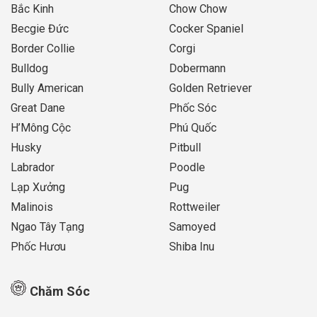
Bắc Kinh
Chow Chow
Becgie Đức
Cocker Spaniel
Border Collie
Corgi
Bulldog
Dobermann
Bully American
Golden Retriever
Great Dane
Phốc Sóc
H’Mông Cộc
Phú Quốc
Husky
Pitbull
Labrador
Poodle
Lạp Xưởng
Pug
Malinois
Rottweiler
Ngao Tây Tạng
Samoyed
Phốc Hươu
Shiba Inu
Chăm Sóc