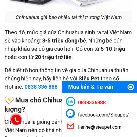
Chihuahua giá bao nhiêu tại thị trường Việt Nam
Theo đó, mức giá của Chihuahua sinh ra tại Việt Nam
sẽ vào khoảng:
3-5 triệu đồng/bé
. Những bé cún
nhập khẩu sẽ có giá cao hơn: Có con từ
5-10 triệu
hoặc con từ
20 triệu trở lên
.
Để biết rõ hơn thông tin về giá của Chihuahua thuần
chủng hiện nay, hãy liên hệ với
Siêu Pet
theo số
Hotline:
0838 336 888
Mua bán & Tư vấn
Mua chó Chihuahua ở đâu uy tín, chất
0838336888
lượng?
facebook.com/Sieupet/
Chihuahua là giống cảnh khuyển được ưa chuộng tại
lienhe@sieupet.com
Việt Nam nên có khá nhiều
địa chỉ rao bán
chúng.