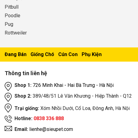
Pitbull
Poodle
Pug
Rottweiler
Đang Bán
Giống Chó
Cún Con
Phụ Kiện
Thông tin liên hệ
Shop 1:
726 Minh Khai - Hai Bà Trưng - Hà Nội
Shop 2:
389/48/51 Lê Văn Khương - Hiệp Thành - Q12
Trại giống:
Xóm Nhồi Dưới, Cổ Loa, Đông Anh, Hà Nội
Hotline:
0838 336 888
Email:
lienhe@sieupet.com