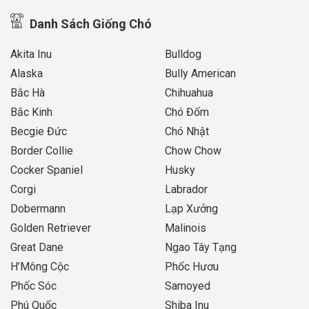
Danh Sách Giống Chó
Akita Inu
Bulldog
Alaska
Bully American
Bắc Hà
Chihuahua
Bắc Kinh
Chó Đốm
Becgie Đức
Chó Nhật
Border Collie
Chow Chow
Cocker Spaniel
Husky
Corgi
Labrador
Dobermann
Lạp Xưởng
Golden Retriever
Malinois
Great Dane
Ngao Tây Tạng
H’Mông Cộc
Phốc Hươu
Phốc Sóc
Samoyed
Phú Quốc
Shiba Inu