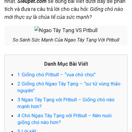
nhất.
Sieupet.com
sẽ dùng bài viết dưới đây để phân
tích và đưa ra câu trả lời cho câu hỏi:
Giống chó nào
mới thực sự là chúa tể của sức mạnh?
So Sánh Sức Mạnh Của Ngao Tây Tạng Với Pitbull
Danh Mục Bài Viết
1
Giống chó Pitbull – “vua chó chọi”
2
Giống chó Ngao Tây Tạng – “sư tử vùng thảo
nguyên”
3
Ngao Tây Tạng với Pitbull – Giống chó nào
mạnh hơn?
4
Chó Ngao Tây Tạng với Pitbull – Nên nuôi
giống chó nào hơn?
5
Lời kết: