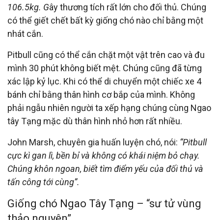
106.5kg. G
ây thương tích rất lớn cho đối thủ. Chúng
có thể giết chết bất kỳ giống chó nào chỉ bằng một
nhát cắn.
Pitbull cũng có thể cắn chặt một vật trên cao và đu
mình 30 phút không biết mệt. Chúng cũng đã từng
xác lập kỷ lục. Khi có thể di chuyển một chiếc xe 4
bánh chỉ bằng thân hình cơ bắp của mình. Không
phải ngẫu nhiên người ta xếp hạng chúng cùng Ngao
tây Tạng mặc dù thân hình nhỏ hơn rất nhiều.
John Marsh, chuyên gia huấn luyện chó, nói:
“Pitbull
cực kì gan lì, bền bỉ và không có khái niệm bỏ chạy.
Chúng khôn ngoan, biết tìm điểm yếu của đối thủ và
tấn công tới cùng”.
Giống chó Ngao Tây Tạng – “sư tử vùng
thảo nguyên”