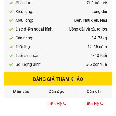
Phân loại:
Chó bảo vệ
Kiểu lông:
Lông dài
Màu lông:
Đen, Nâu đen, Nâu
Đặc điểm ngoại hình:
Lồng dài và xù, to lớn
Cân nặng:
34-73kg
Tuổi thọ:
12-15 năm
Tuổi sinh sản:
1-10 tuổi
Số lượng sinh:
5-6 con/lứa
BẢNG GIÁ THAM KHẢO
Màu sắc
Cún đực
Cún cái
Liên Hệ
Liên Hệ