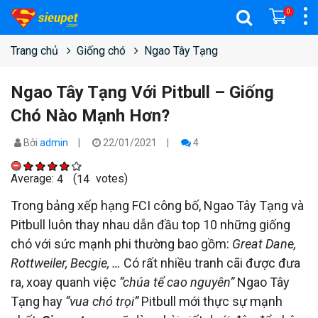
0
Trang chủ
Giống chó
Ngao Tây Tạng
Ngao Tây Tạng Với Pitbull – Giống
Chó Nào Mạnh Hơn?
Bởi
admin
22/01/2021
4
Average:
(
votes)
4
14
Trong bảng xếp hạng FCI công bố, Ngao Tây Tạng và
Pitbull luôn thay nhau dẫn đầu top 10 những giống
chó với sức mạnh phi thường bao gồm:
Great Dane,
Rottweiler, Becgie, …
Có rất nhiều tranh cãi được đưa
ra, xoay quanh việc
“chúa tể cao nguyên”
Ngao Tây
Tạng hay
“vua chó trọi”
Pitbull mới thực sự mạnh