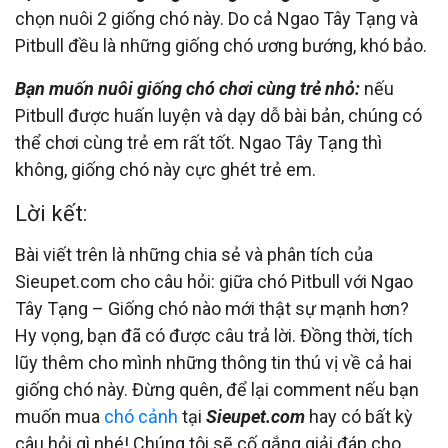
chọn nuôi 2 giống chó này. Do cả Ngao Tây Tạng và
Pitbull đều là những giống chó ương bướng, khó bảo.
Bạn muốn nuôi giống chó chơi cùng trẻ nhỏ:
nếu
Pitbull được huấn luyện và dạy dỗ bài bản, chúng có
thể chơi cùng trẻ em rất tốt. Ngao Tây Tạng thì
không, giống chó này cực ghét trẻ em.
Lời kết:
Bài viết trên là những chia sẻ và phân tích của
Sieupet.com cho câu hỏi: giữa chó Pitbull với Ngao
Tây Tạng – Giống chó nào mới thật sự mạnh hơn?
Hy vọng, bạn đã có được câu trả lời. Đồng thời, tích
lũy thêm cho mình những thông tin thú vị về cả hai
giống chó này.
Đừng quên, để lại comment nếu bạn
muốn mua
chó cảnh
tại
Sieupet.com
hay có bất kỳ
câu hỏi gì nhé! Chúng tôi sẽ cố gắng giải đáp cho