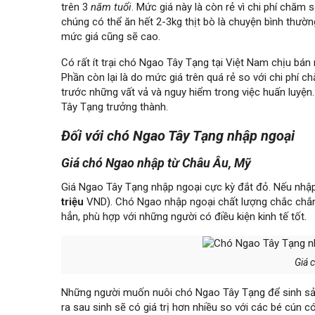
trên 3
năm tuổi
. Mức giá này là còn rẻ vì chi phí chă
chúng có thể ăn hết 2-3kg thịt bò là chuyện bình thườ
mức giá cũng sẽ cao.
Có rất ít trại chó Ngao Tây Tạng tại Việt Nam chịu bán 
Phần còn lại là do mức giá trên quá rẻ so với chi phí
trước những vất vả và nguy hiểm trong việc huấn luyện
Tây Tạng trưởng thành.
Đối với chó Ngao Tây Tạng nhập ngoại
Giá chó Ngao nhập từ Châu Âu, Mỹ
Giá Ngao Tây Tạng nhập ngoại cực kỳ đắt đỏ. Nếu nhậ
triệu
VND). Chó Ngao nhập ngoại chất lượng chắc chắn t
hẳn, phù hợp với những người có điều kiện kinh tế tốt.
Giá 
Những người muốn nuôi chó Ngao Tây Tạng để sinh sản 
ra sau sinh sẽ có giá trị hơn nhiều so với các bé cún 