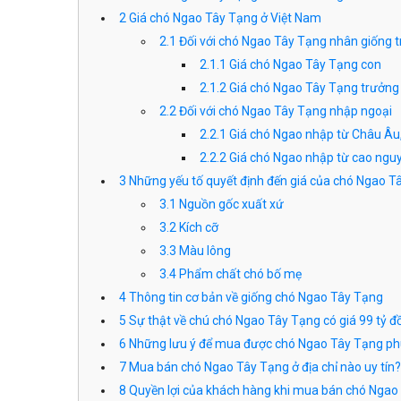
2
Giá chó Ngao Tây Tạng ở Việt Nam
2.1
Đối với chó Ngao Tây Tạng nhân giống 
2.1.1
Giá chó Ngao Tây Tạng con
2.1.2
Giá chó Ngao Tây Tạng trưởng
2.2
Đối với chó Ngao Tây Tạng nhập ngoại
2.2.1
Giá chó Ngao nhập từ Châu Âu
2.2.2
Giá chó Ngao nhập từ cao ngu
3
Những yếu tố quyết định đến giá của chó Ngao 
3.1
Nguồn gốc xuất xứ
3.2
Kích cỡ
3.3
Màu lông
3.4
Phẩm chất chó bố mẹ
4
Thông tin cơ bản về giống chó Ngao Tây Tạng
5
Sự thật về chú chó Ngao Tây Tạng có giá 99 tỷ đ
6
Những lưu ý để mua được chó Ngao Tây Tạng ph
7
Mua bán chó Ngao Tây Tạng ở địa chỉ nào uy tín?
8
Quyền lợi của khách hàng khi mua bán chó Ngao 