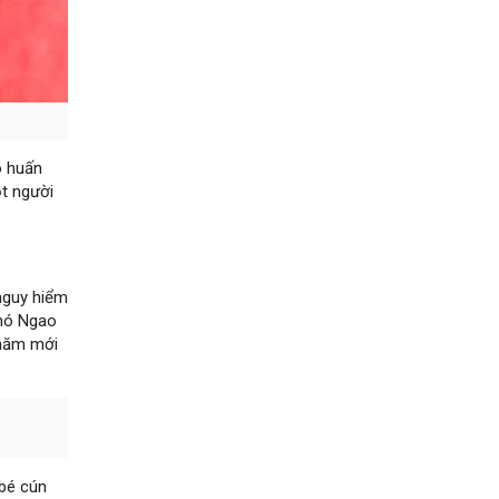
ó huấn
ột người
nguy hiểm
chó Ngao
 năm mới
bé cún