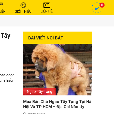
0
LIÊN HỆ
KIỆN
GIỚI THIỆU
 Tây
BÀI VIẾT NỔI BẬT
 bạn chọn
tìm hiểu
Ngao Tây Tạng
Mua Bán Chó Ngao Tây Tạng Tại Hà
Nội Và TP HCM – Địa Chỉ Nào Uy…