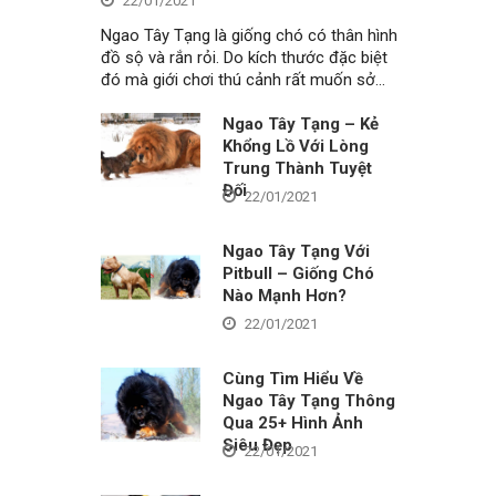
22/01/2021
Ngao Tây Tạng là giống chó có thân hình
đồ sộ và rắn rỏi. Do kích thước đặc biệt
đó mà giới chơi thú cảnh rất muốn sở…
Ngao Tây Tạng – Kẻ
Khổng Lồ Với Lòng
Trung Thành Tuyệt
Đối
22/01/2021
Ngao Tây Tạng Với
Pitbull – Giống Chó
Nào Mạnh Hơn?
22/01/2021
Cùng Tìm Hiểu Về
Ngao Tây Tạng Thông
Qua 25+ Hình Ảnh
Siêu Đẹp
22/01/2021