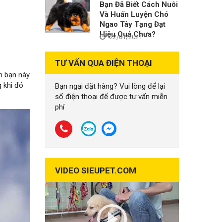
Bạn Đã Biết Cách Nuôi
Và Huấn Luyện Chó
Ngao Tây Tạng Đạt
Hiệu Quả Chưa?
22/01/2021
TƯ VẤN QUA ĐIỆN THOẠI
h bạn này
 khi đó
Bạn ngại đặt hàng? Vui lòng để lại
số điện thoại để được tư vấn miễn
phí
VIDEO SIEUPET.COM