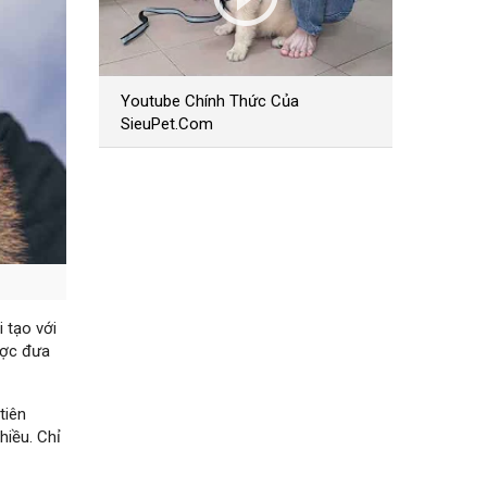
Youtube Chính Thức Của
SieuPet.Com
 tạo với
ược đưa
tiên
hiều. Chỉ