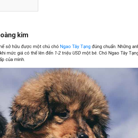
hoàng kim
 thể sở hữu được một chú chó
Ngao Tây Tạng
đúng chuẩn. Những an
, khi mức giá có thể lên đến
1-2 triệu USD
một bé. Chó Ngao Tây Tạng
ấp của mình.