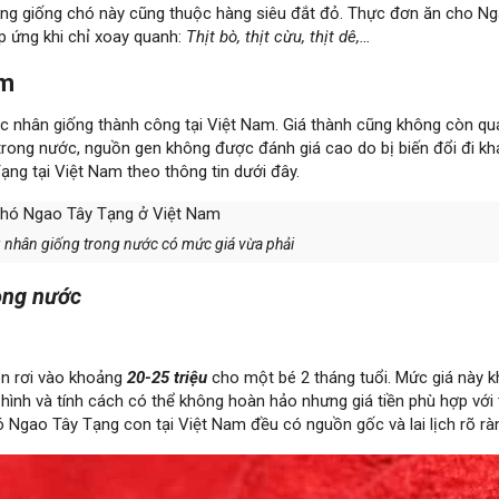
dưỡng giống chó này cũng thuộc hàng siêu đắt đỏ. Thực đơn ăn cho N
p ứng khi chỉ xoay quanh:
T
hịt bò, thịt cừu, thịt dê,…
am
c nhân giống thành công tại Việt Nam. Giá thành cũng không còn qu
trong nước, nguồn gen không được đánh giá cao do bị biến đổi đi khá
ng tại Việt Nam theo thông tin dưới đây.
nhân giống trong nước có mức giá vừa phải
ong nước
on rơi vào khoảng
20-25 triệu
cho một bé 2 tháng tuổi. Mức giá này k
hình và tính cách có thể không hoàn hảo nhưng giá tiền phù hợp với 
 Ngao Tây Tạng con tại Việt Nam đều có nguồn gốc và lai lịch rõ rà