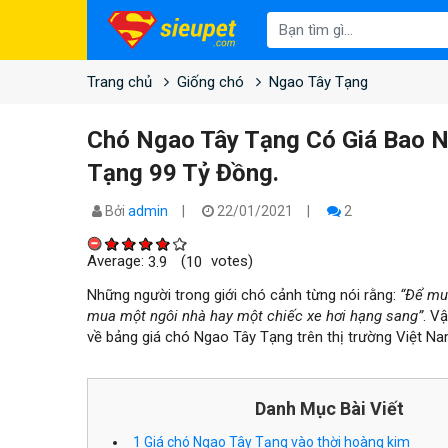
Trang chủ
Giống chó
Ngao Tây Tạng
Chó Ngao Tây Tạng Có Giá Bao N
Tạng 99 Tỷ Đồng.
Bởi
admin
22/01/2021
2
Average:
(
votes)
3.9
10
Những người trong giới chó cảnh từng nói rằng:
“Để mu
mua một ngôi nhà hay một chiếc xe hơi hạng sang”
. V
về bảng giá chó Ngao Tây Tạng trên thị trường Việt Nam
Danh Mục Bài Viết
1
Giá chó Ngao Tây Tạng vào thời hoàng kim