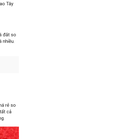
gao Tây
á đắt so
 nhiều.
há rẻ so
tất cả
ng.