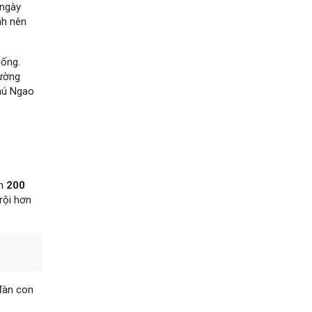
 ngày
nh nên
iống.
lường
chú Ngao
ên
200
rội hơn
đàn con