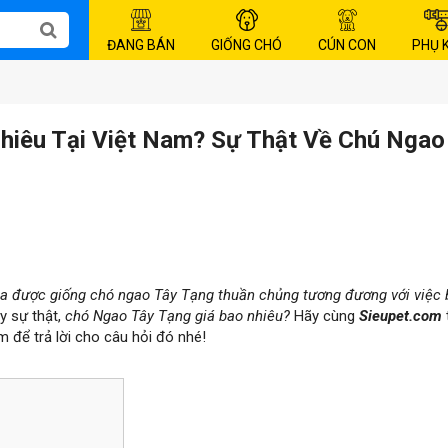
ĐANG BÁN
GIỐNG CHÓ
CÚN CON
PHỤ 
hiêu Tại Việt Nam? Sự Thật Về Chú Ngao
a được giống chó ngao Tây Tạng thuần chủng tương đương với việc
ậy sự thật,
chó Ngao Tây Tạng giá bao nhiêu?
Hãy cùng
Sieupet.com
 để trả lời cho câu hỏi đó nhé!