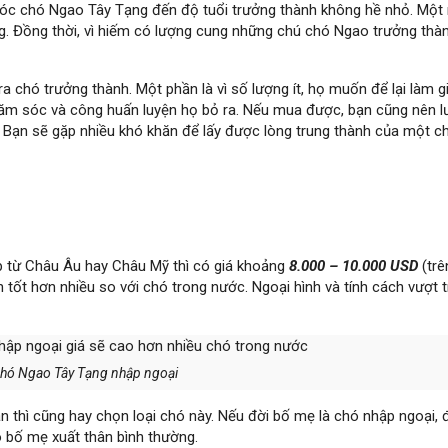
m sóc chó Ngao Tây Tạng đến độ tuổi trưởng thành không hề nhỏ. Một
ng. Đồng thời, vì hiếm có lượng cung những chú chó Ngao trưởng thà
ra chó trưởng thành. Một phần là vì số lượng ít, họ muốn để lại làm g
 chăm sóc và công huấn luyện họ bỏ ra. Nếu mua được, bạn cũng nên 
. Bạn sẽ gặp nhiều khó khăn để lấy được lòng trung thành của một 
p từ Châu Âu hay Châu Mỹ thì có giá khoảng
8.000 – 10.000 USD
(tr
ốt hơn nhiều so với chó trong nước. Ngoại hình và tính cách vượt t
chó Ngao Tây Tạng nhập ngoại
thì cũng hay chọn loại chó này. Nếu đời bố mẹ là chó nhập ngoại, 
có bố mẹ xuất thân bình thường.