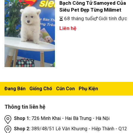
Bạch Công Tử Samoyed Của
Siêu Pet Đẹp Từng Milimet
68 tháng tuổi
Giới tính đực
Liên hệ
Đang Bán
Giống Chó
Cún Con
Phụ Kiện
Thông tin liên hệ
Shop 1:
726 Minh Khai - Hai Bà Trưng - Hà Nội
Shop 2:
389/48/51 Lê Văn Khương - Hiệp Thành - Q12