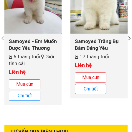
Samoyed - Em Muốn
Samoyed Trắng Bụ
Được Yêu Thương
Bẫm Đáng Yêu
6 tháng tuổi
Giới
17 tháng tuổi
tính cái
Liên hệ
Liên hệ
Mua cún
Mua cún
Chi tiết
Chi tiết
TƯ VẤN QUA ĐIỆN THOẠI