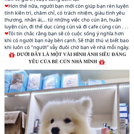
❤
Hơn thế nữa, người bạn mới còn giúp bạn rèn luyện
tính kiên trì, chăm chỉ, có trách nhiệm, giàu tình yêu
thương, nhân ái,... từ những việc cho cún ăn, huấn
luyện cún, đi thể dục cùng cún và đi cafe cùng cún . . .
❤
Tôi tin chắc rằng bạn sẽ có cuộc sống ý nghĩa hơn
khi có người bạn này bên cạnh. Sẽ thật thú vị biết bao
khi luôn có “người” vẫy đuôi chờ bạn về nhà mỗi ngày.
DƯỚI ĐÂY LÀ MỘT VÀI HÌNH ẢNH SIÊU ĐÁNG
YÊU CỦA BÉ CÚN NHÀ MÌNH