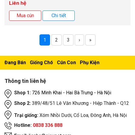
Liên hệ
Mua cún
Chi tiết
1
2
3
›
»
Đang Bán
Giống Chó
Cún Con
Phụ Kiện
Thông tin liên hệ
Shop 1:
726 Minh Khai - Hai Bà Trưng - Hà Nội
Shop 2:
389/48/51 Lê Văn Khương - Hiệp Thành - Q12
Trại giống:
Xóm Nhồi Dưới, Cổ Loa, Đông Anh, Hà Nội
Hotline:
0838 336 888