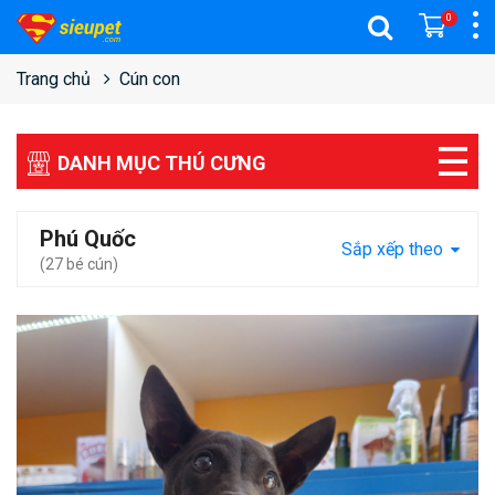
0
Trang chủ
Cún con
DANH MỤC THÚ CƯNG
Phú Quốc
Sắp xếp theo
(27 bé cún)
Pages