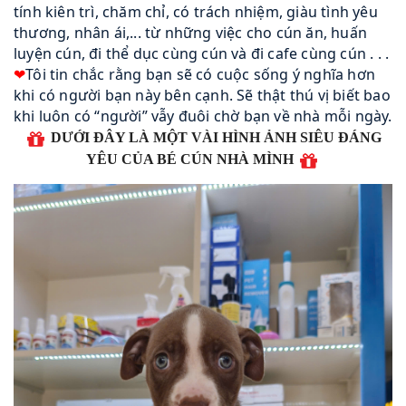
tính kiên trì, chăm chỉ, có trách nhiệm, giàu tình yêu
thương, nhân ái,... từ những việc cho cún ăn, huấn
luyện cún, đi thể dục cùng cún và đi cafe cùng cún . . .
❤
Tôi tin chắc rằng bạn sẽ có cuộc sống ý nghĩa hơn
khi có người bạn này bên cạnh. Sẽ thật thú vị biết bao
khi luôn có “người” vẫy đuôi chờ bạn về nhà mỗi ngày.
DƯỚI ĐÂY LÀ MỘT VÀI HÌNH ẢNH SIÊU ĐÁNG
YÊU CỦA BÉ CÚN NHÀ MÌNH