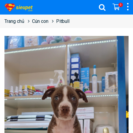
0
Trang chủ
Cún con
Pitbull