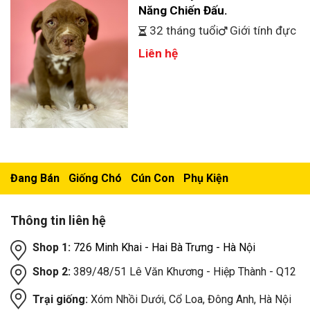
Năng Chiến Đấu.
32 tháng tuổi
Giới tính đực
Liên hệ
Đang Bán
Giống Chó
Cún Con
Phụ Kiện
Thông tin liên hệ
Shop 1:
726 Minh Khai - Hai Bà Trưng - Hà Nội
Shop 2:
389/48/51 Lê Văn Khương - Hiệp Thành - Q12
Trại giống:
Xóm Nhồi Dưới, Cổ Loa, Đông Anh, Hà Nội