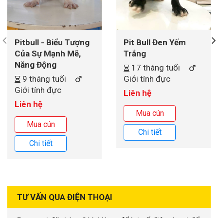
Pit Bull Đen Yếm
Pitbull - Biểu Tượng
Trắng
Của Sự Mạnh Mẽ,
Năng Động
17 tháng tuổi
Giới tính đực
9 tháng tuổi
Giới tính đực
Liên hệ
Liên hệ
Mua cún
Mua cún
Chi tiết
Chi tiết
TƯ VẤN QUA ĐIỆN THOẠI