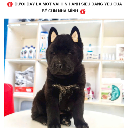
DƯỚI ĐÂY LÀ MỘT VÀI HÌNH ẢNH SIÊU ĐÁNG YÊU CỦA
BÉ CÚN NHÀ MÌNH