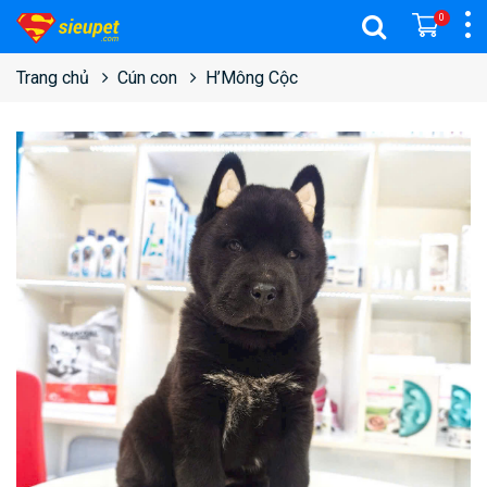
0
Trang chủ
Cún con
H’Mông Cộc