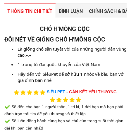
THÔNG TIN CHI TIẾT
BÌNH LUẬN
CHÍNH SÁCH & BẢ
CHÓ H'MÔNG CỘC
ĐÔI NÉT VỀ GIỐNG CHÓ H'MÔNG CỘC
Là giống chó săn tuyệt vời của những người dân vùng
cao.
♥.♥
1 trong tứ đại quốc khuyển của Việt Nam
Hãy đến với SiêuPet để sở hữu 1 nhóc về bầu bạn với
gia đình bạn nhé.
SIÊU PET
-
GẮN KẾT YÊU THƯƠNG
Sẽ đến cho bạn 1 người thân, 1 tri kỉ, 1 đời bạn mà bạn phải
dành trọn trái tim để yêu thương và thiết lập
Sẽ luôn đồng hành cùng bạn và chú cún trong suốt thời gian
dài khi bạn cần nhất!