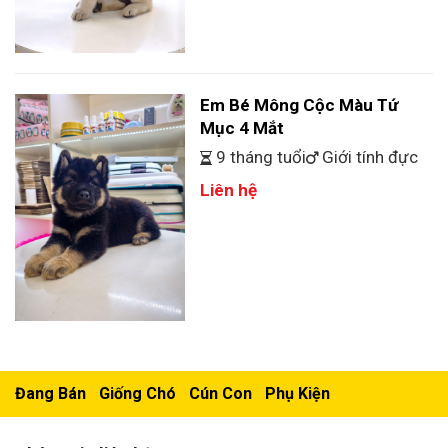
Em Bé Mông Cộc Màu Tứ
Mục 4 Mắt
9 tháng tuổi
Giới tính đực
Liên hệ
Đang Bán
Giống Chó
Cún Con
Phụ Kiện