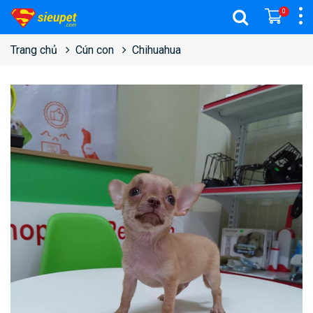
0
Trang chủ
Cún con
Chihuahua