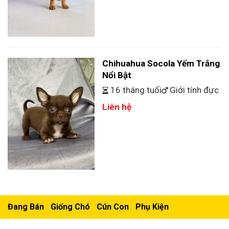
Chihuahua Socola Yếm Trắng
Nổi Bật
16 tháng tuổi
Giới tính đực
Liên hệ
Đang Bán
Giống Chó
Cún Con
Phụ Kiện