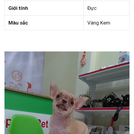
Giới tính
Đực
Màu sắc
Vàng Kem