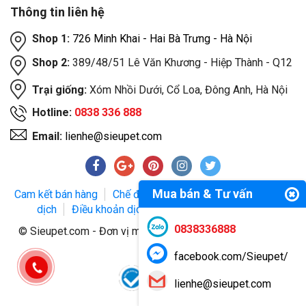
Thông tin liên hệ
Shop 1:
726 Minh Khai - Hai Bà Trưng - Hà Nội
Shop 2:
389/48/51 Lê Văn Khương - Hiệp Thành - Q12
Trại giống:
Xóm Nhồi Dưới, Cổ Loa, Đông Anh, Hà Nội
Hotline:
0838 336 888
Email:
lienhe@sieupet.com
Mua bán & Tư vấn
Cam kết bán hàng
Chế độ bảo hành
Phương thức giao
dịch
Điều khoản dịch vụ
Chính sách bảo mật
0838336888
© Sieupet.com - Đơn vị mua bán thú cưng uy tín trên toàn
quốc.
facebook.com/Sieupet/
lienhe@sieupet.com