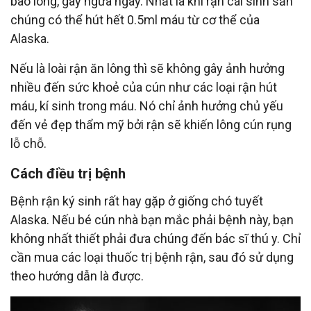
bao lông, gây ngứa ngáy. Nhất là khi rận cái sinh sản
chúng có thể hút hết 0.5ml máu từ cơ thể của
Alaska.
Nếu là loài rận ăn lông thì sẽ không gây ảnh hưởng
nhiều đến sức khoẻ của cún như các loại rận hút
máu, kí sinh trong máu. Nó chỉ ảnh hưởng chủ yếu
đến vẻ đẹp thẩm mỹ bởi rận sẽ khiến lông cún rụng
lỗ chỗ.
Cách điều trị bệnh
Bệnh rận ký sinh rất hay gặp ở giống chó tuyết
Alaska. Nếu bé cún nhà bạn mắc phải bệnh này, bạn
không nhất thiết phải đưa chúng đến bác sĩ thú y. Chỉ
cần mua các loại thuốc trị bệnh rận, sau đó sử dụng
theo hướng dẫn là được.