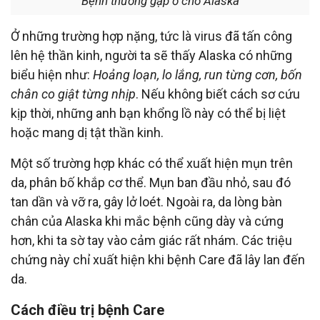
Bệnh thường gặp ở chó Alaska
Ở những trường hợp nặng, tức là virus đã tấn công
lên hệ thần kinh, người ta sẽ thấy Alaska có những
biểu hiện như:
Hoảng loạn, lo lắng, run từng cơn, bốn
chân co giật từng nhịp
. Nếu không biết cách sơ cứu
kịp thời, những anh bạn khổng lồ này có thể bị liệt
hoặc mang dị tật thần kinh.
Một số trường hợp khác có thể xuất hiện mụn trên
da, phân bố khắp cơ thể. Mụn ban đầu nhỏ, sau đó
tan dần và vỡ ra, gây lở loét. Ngoài ra, da lòng bàn
chân của Alaska khi mắc bệnh cũng dày và cứng
hơn, khi ta sờ tay vào cảm giác rất nhám. Các triệu
chứng này chỉ xuất hiện khi bệnh Care đã lây lan đến
da.
Cách điều trị bệnh Care