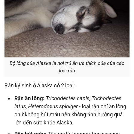
Bộ lông của Alaska là nơi trú ẩn ưa thích của của các
loại rận
Rận ký sinh ở Alaska có 2 loại:
Rận ăn lông:
Trichodectes canis, Trichodectes
latus, Heterodoxus spiniger
- loại rận chỉ ăn lông
chứ không hút máu nên không ảnh hưởng quá
lớn đến sức khỏe Alaska.
Rận hút máu:
Tên gọi là
Linognathus selosus
.