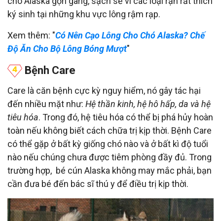
cho Alaska gọn gàng, sạch sẽ vì các loại rận rất thích
ký sinh tại những khu vực lông rậm rạp.
Xem thêm: "
Có Nên Cạo Lông Cho Chó Alaska? Chế
Độ Ăn Cho Bộ Lông Bóng Mượt
"
Bệnh Care
Care là căn bệnh cực kỳ nguy hiểm, nó gây tác hại
đến nhiều mặt như:
Hệ thần kinh, hệ hô hấp, da và hệ
tiêu hóa
. Trong đó, hệ tiêu hóa có thể bị phá hủy hoàn
toàn nếu không biết cách chữa trị kịp thời. Bệnh Care
có thể gặp ở bất kỳ giống chó nào và ở bất kì độ tuổi
nào nếu chúng chưa được tiêm phòng đầy đủ. Trong
trường hợp, bé cún Alaska không may mắc phải, bạn
cần đưa bé đến bác sĩ thú y để điều trị kịp thời.