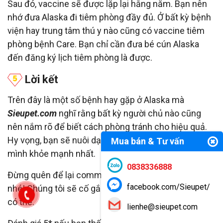
Sau đó, vaccine sẽ được lặp lại hằng năm. Bạn nên
nhớ đưa Alaska đi tiêm phòng đầy đủ. Ở bất kỳ bệnh
viện hay trung tâm thú y nào cũng có vaccine tiêm
phòng bệnh Care. Bạn chỉ cần đưa bé cún Alaska
đến đăng ký lịch tiêm phòng là được.
Lời kết
Trên đây là một số bệnh hay gặp ở Alaska mà
Sieupet.com
nghĩ rằng bất kỳ người chủ nào cũng
nên nắm rõ để biết cách phòng tránh cho hiệu quả.
Hy vọng, bạn sẽ nuôi dạy và chăm sóc bé Alaska của
Mua bán & Tư vấn
mình khỏe mạnh nhất.
0838336888
Đừng quên để lại comment nếu có bất kỳ câu hỏi gì
facebook.com/Sieupet/
nhé! Chúng tôi sẽ cố gắng giải đáp bạn nhanh nhất
có thể.
lienhe@sieupet.com