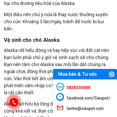
hại cho đường tiêu hóa của Alaska.
Một điều nên chú ý nữa là thay nước thường xuyên
cho cún: Khoảng 3 lần/ngày, tránh để nước bị bụi
bẩn.
Vệ sinh cho chó Alaska
Alaska rất hiếu động và hay tiếp xúc với đất cát nên
bạn luôn phải chú ý giữ vệ sinh sạch sẽ cho chúng.
Bạn nên tắm cho Alaska sau mỗi lần dắt chúng ra
ngoài chơi, đồng thời phải lau dọn sạch sẽ nơi ở của
Mua bán & Tư vấn
cún. Vào thời tiết ẩm ướt, để tránh các loại vi khuẩn
phát triển xâm nhập cơ thể thì dọn dẹp nơi cún sống
0838336888
là rất cần thiết.
facebook.com/Sieupet/
Alaska sở hữu bộ lông dày và dài nên việc chăm sóc
lienhe@sieupet.com
cũng khá vất vả. Bạn có thể đưa chúng tới các Spa