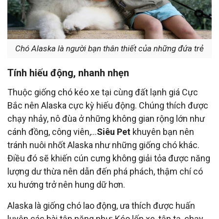
Chó Alaska là người bạn thân thiết của những đứa trẻ
Tính hiếu động, nhanh nhẹn
Thuộc giống chó kéo xe tại cùng đất lạnh giá Cực
Bắc nên Alaska cực kỳ hiếu động. Chúng thích được
chạy nhảy, nô đùa ở những không gian rộng lớn như
cánh đồng, công viên,…
Siêu Pet
khuyên bạn nên
tránh nuôi nhốt Alaska như những giống chó khác.
Điều đó sẽ khiến cún cưng không giải tỏa được năng
lượng dư thừa nên dẫn đến phá phách, thậm chí có
xu hướng trở nên hung dữ hơn.
Alaska là giống chó lao động, ưa thích được huấn
luyện các bài tập nặng như: Kéo lốp xe, tập tạ, chạy