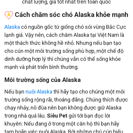
chất lượng, giá tốt nhất trên toàn quốc
Cách chăm sóc chó Alaska khỏe mạnh
Alaska
có nguồn gốc từ giống chó sói vùng Bắc Cực
lạnh giá. Vậy nên, cách chăm Alaska tại Việt Nam là
một thách thức không hề nhỏ. Nhưng nếu bạn tạo
cho cún một môi trường sống phù hợp, một chế độ
dinh dưỡng hợp lý thì chúng vẫn có thể sống khỏe
mạnh và phát triển bình thường.
Môi trường sống của Alaska
Nếu bạn
nuôi Alaska
thì hãy tạo cho chúng một môi
trường sống rộng rãi, thoáng đãng. Chúng thích được
chạy nhảy, nô đùa nên bạn không được giữ Alaska
trong nhà quá lâu.
Siêu Pet
gửi tới bạn đọc lời
khuyên: Nếu đang ở trong một căn hộ thì bạn hãy
tạm hoãn việc nuôi Alaska. Bởi những chú cún hiếu