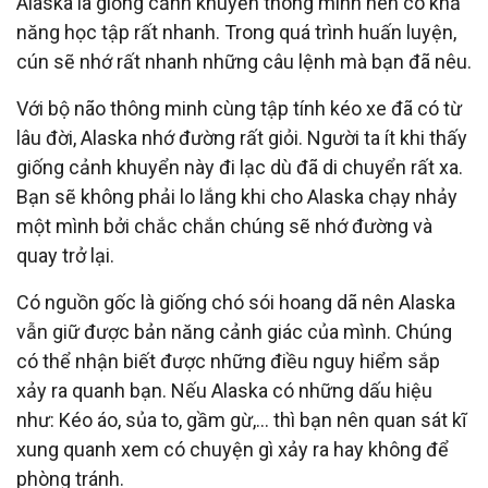
Alaska là giống cảnh khuyển thông minh nên có khả
năng học tập rất nhanh. Trong quá trình huấn luyện,
cún sẽ nhớ rất nhanh những câu lệnh mà bạn đã nêu.
Với bộ não thông minh cùng tập tính kéo xe đã có từ
lâu đời, Alaska nhớ đường rất giỏi. Người ta ít khi thấy
giống cảnh khuyển này đi lạc dù đã di chuyển rất xa.
Bạn sẽ không phải lo lắng khi cho Alaska chạy nhảy
một mình bởi chắc chắn chúng sẽ nhớ đường và
quay trở lại.
Có nguồn gốc là giống chó sói hoang dã nên Alaska
vẫn giữ được bản năng cảnh giác của mình. Chúng
có thể nhận biết được những điều nguy hiểm sắp
xảy ra quanh bạn. Nếu Alaska có những dấu hiệu
như: Kéo áo, sủa to, gầm gừ,… thì bạn nên quan sát kĩ
xung quanh xem có chuyện gì xảy ra hay không để
phòng tránh.