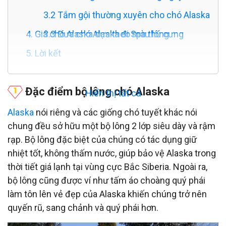
3.2 Tắm gội thường xuyên cho chó Alaska
4. Giá chó Alaska dựa theo màu lông
3.3 Đưa chó Alaska đi Spa thú cưng
5. Lời kết
Đặc điểm bộ lông chó Alaska
Hiển thị tất cả
Alaska
nói riêng và các giống chó tuyết khác nói
chung đều sở hữu một bộ lông 2 lớp siêu dày và rậm
rạp. Bộ lông đặc biệt của chúng có tác dụng giữ
nhiệt tốt, không thấm nước, giúp bảo vệ Alaska trong
thời tiết giá lạnh tại vùng cực Bắc Siberia. Ngoài ra,
bộ lông cũng được ví như tấm áo choàng quý phái
làm tôn lên vẻ đẹp của Alaska khiến chúng trở nên
quyến rũ, sang chảnh và quý phái hơn.