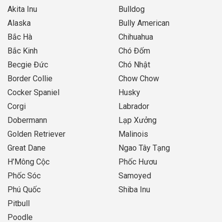
Akita Inu
Bulldog
Alaska
Bully American
Bắc Hà
Chihuahua
Bắc Kinh
Chó Đốm
Becgie Đức
Chó Nhật
Border Collie
Chow Chow
Cocker Spaniel
Husky
Corgi
Labrador
Dobermann
Lạp Xưởng
Golden Retriever
Malinois
Great Dane
Ngao Tây Tạng
H’Mông Cộc
Phốc Hươu
Phốc Sóc
Samoyed
Phú Quốc
Shiba Inu
Pitbull
Poodle