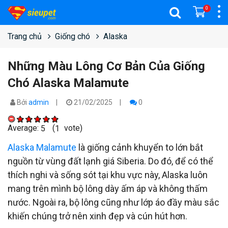
0
Trang chủ
Giống chó
Alaska
Những Màu Lông Cơ Bản Của Giống
Chó Alaska Malamute
Bởi
admin
21/02/2025
0
Average:
(
vote)
5
1
Alaska Malamute
là giống cảnh khuyển to lớn bắt
nguồn từ vùng đất lạnh giá Siberia. Do đó, để có thể
thích nghi và sống sót tại khu vực này, Alaska luôn
mang trên mình bộ lông dày ấm áp và không thấm
nước. Ngoài ra, bộ lông cũng như lớp áo đầy màu sắc
khiến chúng trở nên xinh đẹp và cún hút hơn.