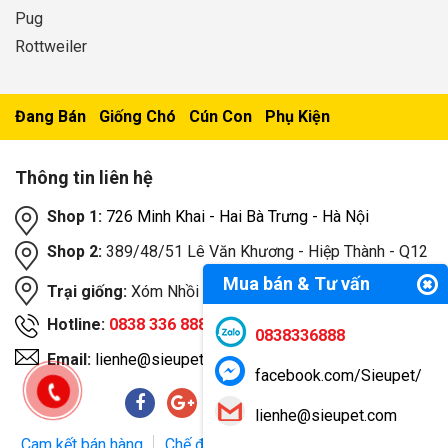
Pug
Rottweiler
Đang Bán
Giống Chó
Cún Con
Phụ Kiện
Thông tin liên hệ
Shop 1:
726 Minh Khai - Hai Bà Trưng - Hà Nội
Shop 2:
389/48/51 Lê Văn Khương - Hiệp Thành - Q12
Mua bán & Tư vấn
Trại giống:
Xóm Nhồi Dưới, Cổ Loa, Đông Anh, Hà Nội
Hotline:
0838 336 888
0838336888
Email:
lienhe@sieupet.com
facebook.com/Sieupet/
lienhe@sieupet.com
Cam kết bán hàng
Chế độ bảo hành
Phương thức giao