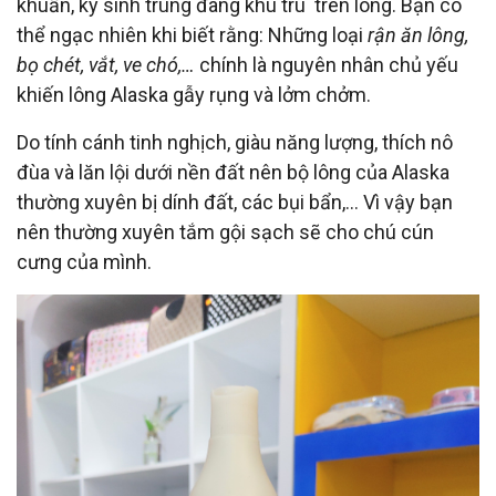
khuẩn, ký sinh trùng đang khu trú trên lông. Bạn có
thể ngạc nhiên khi biết rằng: Những loại
rận ăn lông,
bọ chét, vắt, ve chó,…
chính là nguyên nhân chủ yếu
khiến lông Alaska gẫy rụng và lởm chởm.
Do tính cánh tinh nghịch, giàu năng lượng, thích nô
đùa và lăn lội dưới nền đất nên bộ lông của Alaska
thường xuyên bị dính đất, các bụi bẩn,... Vì vậy bạn
nên thường xuyên tắm gội sạch sẽ cho chú cún
cưng của mình.