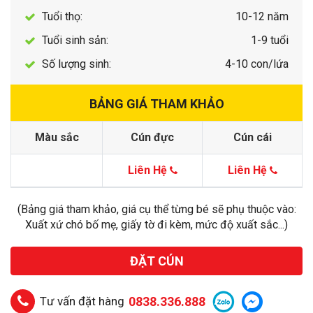
Tuổi thọ:
10-12 năm
Tuổi sinh sản:
1-9 tuổi
Số lượng sinh:
4-10 con/lứa
BẢNG GIÁ THAM KHẢO
Màu sắc
Cún đực
Cún cái
Liên Hệ
Liên Hệ
(Bảng giá tham khảo, giá cụ thể từng bé sẽ phụ thuộc vào:
Xuất xứ chó bố mẹ, giấy tờ đi kèm, mức độ xuất sắc...)
ĐẶT CÚN
Tư vấn đặt hàng
0838.336.888