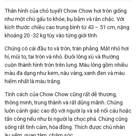
Thân hình của chó tuyết Chow Chow hơi tròn giống
như một chú gấu to khỏe, bụ bẫm và rắn chắc. Với
kích thước chiều cao trung bình từ 43 – 51 cm, nặng
khoảng 20 -32 kg tùy vào từng giới tính.
Chúng có cái đầu to và tròn, trán phẳng. Mắt nhỏ hơi
hí, mũi to, tai tròn và nhỏ. Đuôi lông xù và thường
cuộn thành hình tròn trên lưng. Màu lông gồm nhiều
màu đa dạng như kem, nâu vàng, xanh đen và màu
hiếm nhất là màu trắng.
Tính cách của Chow Chow cũng rất dễ thương,
thông minh, trung thành và rất dũng mãnh. Chúng
luôn cảnh giác cao độ với người lạ và sẽ nổi cáu hoặc
tấn công nếu như bị người lạ chọc phá. Chúng cũng
sống rất tình cảm, hòa đồng. Thích được chủ nhân
âu yếm, quan tâm, chăm sóc.