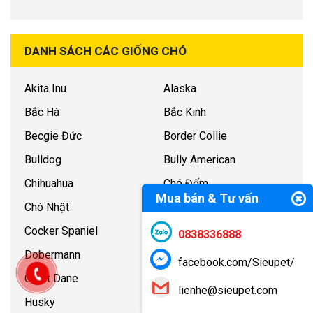
DANH SÁCH CÁC GIỐNG CHÓ
Akita Inu
Alaska
Bắc Hà
Bắc Kinh
Becgie Đức
Border Collie
Bulldog
Bully American
Chihuahua
Chó Đốm
Mua bán & Tư vấn
Chó Nhật
Chow Chow
Cocker Spaniel
Corgi
0838336888
Dobermann
Golden Retriever
facebook.com/Sieupet/
Great Dane
H’Mông Cộc
lienhe@sieupet.com
Husky
Labrador