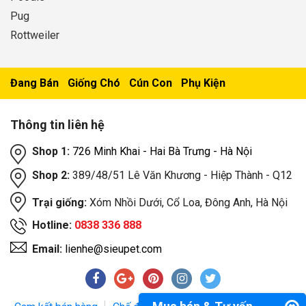
Pug
Rottweiler
Đang Bán
Giống Chó
Cún Con
Phụ Kiện
Thông tin liên hệ
Shop 1:
726 Minh Khai - Hai Bà Trưng - Hà Nội
Shop 2:
389/48/51 Lê Văn Khương - Hiệp Thành - Q12
Trại giống:
Xóm Nhồi Dưới, Cổ Loa, Đông Anh, Hà Nội
Hotline:
0838 336 888
Email:
lienhe@sieupet.com