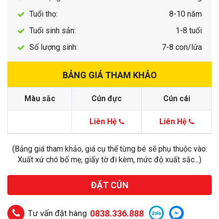
Tuổi thọ:
8-10 năm
Tuổi sinh sản:
1-8 tuổi
Số lượng sinh:
7-8 con/lứa
BẢNG GIÁ THAM KHẢO
Màu sắc
Cún đực
Cún cái
Liên Hệ
Liên Hệ
(Bảng giá tham khảo, giá cụ thể từng bé sẽ phụ thuộc vào:
Xuất xứ chó bố mẹ, giấy tờ đi kèm, mức độ xuất sắc...)
ĐẶT CÚN
Tư vấn đặt hàng
0838.336.888