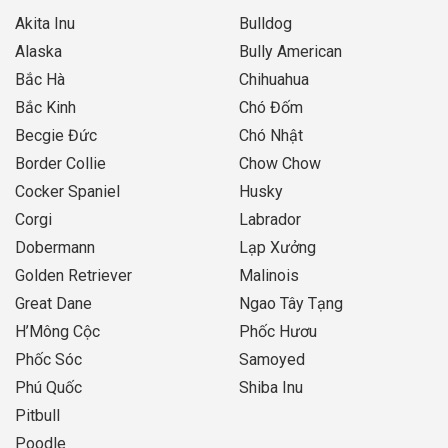
Akita Inu
Bulldog
Alaska
Bully American
Bắc Hà
Chihuahua
Bắc Kinh
Chó Đốm
Becgie Đức
Chó Nhật
Border Collie
Chow Chow
Cocker Spaniel
Husky
Corgi
Labrador
Dobermann
Lạp Xưởng
Golden Retriever
Malinois
Great Dane
Ngao Tây Tạng
H’Mông Cộc
Phốc Hươu
Phốc Sóc
Samoyed
Phú Quốc
Shiba Inu
Pitbull
Poodle