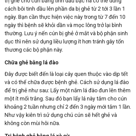
trị ghẻ cho cún bằng tinh dầu bạc hà có thể dùng
cách bôi tinh dầu lên phần da bị ghẻ từ 2 tới 3 lần 1
ngày. Bạn cần thực hiện việc này trong từ 7 đến 10
ngày thì bệnh sẽ khỏi dần và mọc lông trở lại bình
thường. Lưu ý nến cún bị ghẻ ở mắt và bộ phận sinh
dục thì nên sử dụng liều lượng ít hơn tránh gây tổn
thương các bộ phận này.
Chữa ghẻ bằng lá đào
Đây được biết đến là loại cây quen thuộc vào dịp tết
và có thể chữa được bệnh ghẻ. Cách sử dụng lá đào
để trị ghẻ như sau: Lấy một nắm lá đào đun lên thêm
một ít mối trắng. Sau đó bạn lấy lá này tắm cho cún
khoảng 2 tuần nhưng chỉ 2 đến 3 ngày mới tắm 1 lần.
Như vậy kiên trì sử dụng chú cún sẽ hết ghẻ và
không còn mùi hôi nữa.
Trị bệnh ghẻ bằng lá xà cừ