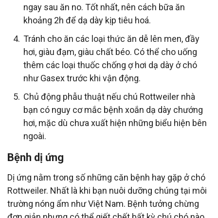
ngay sau ăn no. Tốt nhất, nên cách bữa ăn
khoảng 2h để dạ dày kịp tiêu hoá.
Tránh cho ăn các loại thức ăn dễ lên men, đầy
hơi, giàu đạm, giàu chất béo. Có thể cho uống
thêm các loại thuốc chống ợ hơi dạ dày ở chó
như Gasex trước khi vận động.
Chủ động phẫu thuật nếu chú Rottweiler nhà
bạn có nguy cơ mắc bệnh xoắn dạ dày chướng
hơi, mặc dù chưa xuất hiện những biểu hiện bên
ngoài.
Bệnh dị ứng
Dị ứng nằm trong số những căn bệnh hay gặp ở chó
Rottweiler. Nhất là khi bạn nuôi dưỡng chúng tại môi
trường nóng ẩm như Việt Nam. Bệnh tưởng chừng
đơn giản nhưng có thể giết chết bất kỳ chú chó nào