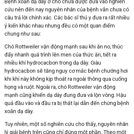
Bệnh xoắn dạ dày ở chó chưa được đưa vào nghiên
cứu nên đến nay nguyên nhân của bệnh vẫn chưa có
câu trả lời chính xác. Các bác sĩ thú y đưa ra rất nhiều
ý kiến khác nhau nhưng đều có một quan điểm
chung như sau:
Chó Rottweiler vận động mạnh sau khi ăn no, thúc
đẩy nhanh quá trình lên men của thức ăn, tiết ra
nhiều khí hydrocacbon trong dạ dày. Giàu
hydrocacbon sẽ tăng nguy cơ mắc bệnh chướng hơi
khi khí này không kịp thoát ra ngoài thông qua cuống
họng và ruột. Ngoài ra, chó Rottweiler vận động
mạnh cũng khiến dạ dày đung đưa và lộn vòng. Hậu
quả đầu vào và đầu ra bị thắt lại dẫn đến chứng bệnh
xoắn dạ dày.
Tuy nhiên, một số nghiên cứu cho thấy, nguyên nhân
lý giải bệnh trên cũng chỉ đúng một phần. Theo một