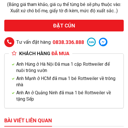
(Bảng giá tham khảo, giá cụ thể từng bé sẽ phụ thuộc vào:
Xuất xứ chó bố mẹ, giấy tờ đi kèm, mức độ xuất sắc...)
ĐẶT CÚN
Tư vấn đặt hàng
0838.336.888
KHÁCH HÀNG
ĐÃ MUA
Anh Hùng ở Hà Nội Đã mua 1 cặp Rottweiler để
nuôi trông vườn
Anh Mạnh ở HCM đã mua 1 bé Rottweiler về trông
nhà
Anh An ở Quảng Ninh đã mua 1 bé Rottweiler về
tặng Sếp
BÀI VIẾT LIÊN QUAN