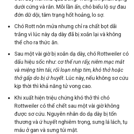
dưới cứng và rắn. Mỗi lần ấn, chó biểu lộ sự đau
đớn dữ dội, tâm trạng hốt hoảng, lo sợ.
Chó Rott nôn mửa nhưng chỉ ra chất bọt dãi
trắng vì lúc này dạ dày đã bị xoắn lại và không
thể cho ra thức ăn.
Sau một vài giờ bị xoắn dạ dày, chó Rottweiler có
dấu hiệu sốc như:
cơ thể run rẩy, niêm mạc mắt
và miệng tím tái, rối loạn nhịp tim, khó thở hoặc
thở gấp do bị ứ huyết
. Lúc này, nếu không sơ cứu
kịp thời thì khả năng tử vong cao.
Khi xuất hiện triệu chứng khó thở thì chó
Rottweiler có thể chết sau một vài giờ không
được sơ cứu. Nguyên nhân do dạ dày bị tổn
thương và ứ huyết nghiêm trọng, sưng lá lách, tụ
máu ở gan và sưng túi mật.