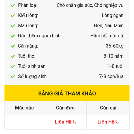
Phân loại:
Chó chăn gia súc, Chó nghiệp vụ
Kiểu lông:
Lông ngắn
Màu lông:
Đen, Nâu tanin
Đặc điểm ngoại hình:
Hầm hố, mặt dữ
Cân nặng:
35-60kg
Tuổi thọ:
8-10 năm
Tuổi sinh sản:
1-8 tuổi
Số lượng sinh:
7-8 con/lứa
BẢNG GIÁ THAM KHẢO
Màu sắc
Cún đực
Cún cái
Liên Hệ
Liên Hệ