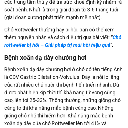
các trung tâm thú y để tra sức khoẻ định kỳ nhằm rà
soát bệnh. Nhất là trong giai đoạn từ 3-6 tháng tuổi
(giai đoạn xương phát triển mạnh mẽ nhất).
Chó Rottweiler thường hay bị hôi, bạn có thể xem
thêm nguyên nhân và cách điều trị qua bài viết:
"
Chó
rottweiler bị hôi – Giải pháp trị mùi hôi hiệu quả
".
Bệnh xoắn dạ dày chướng hơi
Bệnh xoắn dạ dày chướng hơi ở chó có tên tiếng Anh
là GDV Gastric Dilatation-Volvulus. Đây là nỗi lo lắng
của rất nhiều chủ nuôi khi bệnh tiến triển nhanh. Dù
được phát hiện kịp thời thì khả năng tử vong cũng
cao, lên tới 25-33%. Thông thường, những giống chó
càng to thì khả năng mắc bệnh càng cao. Những
giống chó nhỏ thì hiếm hơn. Khả năng mắc bệnh
xoắn dạ dày của chó Rottweiler lên tới 41% và