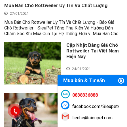
Mua Bán Chó Rottweiler Uy Tín Và Chất Lượng
27/01/2021
Mua Bán Chó Rottweiler Uy Tín Và Chất Lượng - Báo Giá
Chó Rottweiler - SieuPet Tặng Phụ Kiện Và Hướng Dẫn
Chăm Sóc Khi Mua Cún Tại Hệ Thống. Đơn vị Mua Bán Chó…
Cập Nhật Bảng Giá Chó
Rottweiler Tại Việt Nam
Hiện Nay
24/01/2021
Mua bán & Tư vấn
0838336888
Tổng Hợp Từ “A-Z”
Những Thông Tin Đầy Đủ
facebook.com/Sieupet/
Nhất Về Giống Chó
Rottweiler Đức
lienhe@sieupet.com
25/01/2021