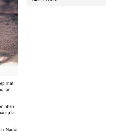
đẹp mắt
o lộn.
yên nhân
ải sự lai
nh. Người