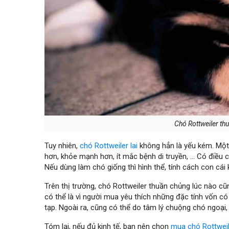
Chó Rottweiler t
Tuy nhiên,
chó Rottweiler lai
không hẳn là yếu kém. Một 
hơn, khỏe mạnh hơn, ít mắc bệnh di truyền, … Có điều c
Nếu dùng làm chó giống thì hình thể, tính cách con cái 
Trên thị trường, chó Rottweiler thuần chủng lúc nào cũ
có thể là vì người mua yêu thích những đặc tính vốn có
tạp. Ngoài ra, cũng có thể do tâm lý chuộng chó ngoại,
Tóm lại, nếu đủ kinh tế, bạn nên chọn
mua chó Rottweil