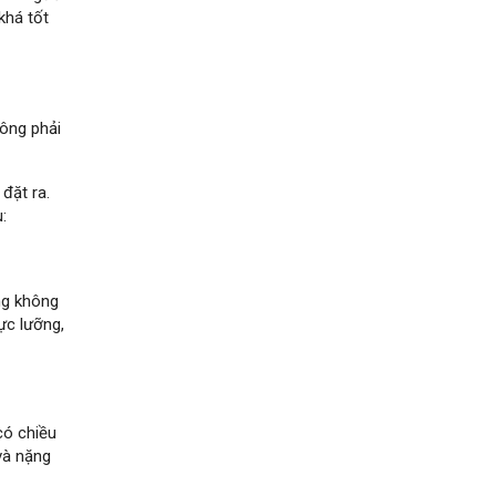
khá tốt
ông phải
đặt ra.
:
ng không
ực lưỡng,
có chiều
và nặng