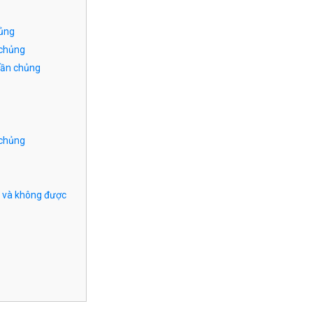
hủng
 chủng
uần chủng
 chủng
g và không được