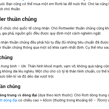
i. Bạn cũng có thể mua một em Rotti lai để nuôi thử. Chó lai cũng 
ới chó thuần.
ler thuần chủng
tổ chức chó quốc tế công nhận. Chó Rottweiler thuần chủng cũng kh
ch, gia phả, nguồn gốc đều được quy định một cách nghiêm ngặt.
 nhận thuần chủng đều phải hội tụ đầy đủ những tiêu chuẩn đã được 
ler thuần chủng thông qua một số khía cạnh nhất định. Cụ thể như sau
 chủng
c
trung bình – lớn
. Thân hình khoẻ mạnh, vạm vỡ, không quá nặng cũ
không dài lêu nghêu. Một chú chó có tỷ lệ thân hình chuẩn, cơ thể l
ức bền bỉ và độ dẻo dai vượt trội.
uần chủng
òng trung
và
dòng đại
(dựa theo kích thước). Chó Rott dòng trung 
tt dòng đại
có chiều cao > 60cm (thường trong khoảng 60 – 70cm) 