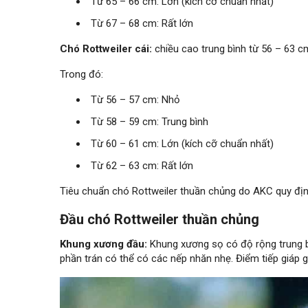
Từ 65 – 66 cm: Lớn (kích cỡ chuẩn nhất)
Từ 67 – 68 cm: Rất lớn
Chó Rottweiler cái:
chiều cao trung bình từ 56 – 63 cm
Trong đó:
Từ 56 – 57 cm: Nhỏ
Từ 58 – 59 cm: Trung bình
Từ 60 – 61 cm: Lớn (kích cỡ chuẩn nhất)
Từ 62 – 63 cm: Rất lớn
Tiêu chuẩn chó Rottweiler thuần chủng do AKC quy định l
Đầu chó Rottweiler thuần chủng
Khung xương đầu:
Khung xương sọ có độ rộng trung bìn
phần trán có thể có các nếp nhăn nhẹ. Điểm tiếp giáp gi