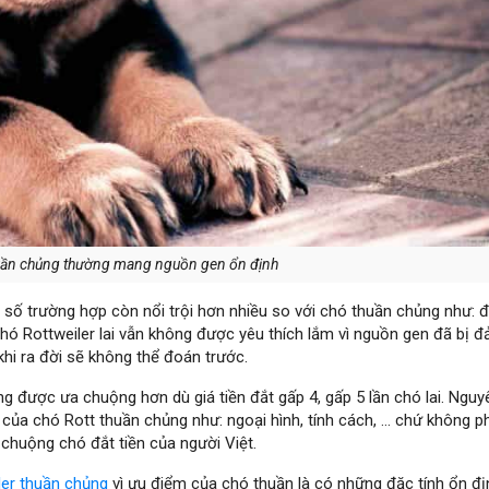
huần chủng thường mang nguồn gen ổn định
số trường hợp còn nổi trội hơn nhiều so với chó thuần chủng như: 
hó Rottweiler lai vẫn không được yêu thích lắm vì nguồn gen đã bị đả
khi ra đời sẽ không thể đoán trước.
ng được ưa chuộng hơn dù giá tiền đắt gấp 4, gấp 5 lần chó lai. Ngu
 của chó Rott thuần chủng như: ngoại hình, tính cách, … chứ không ph
 chuộng chó đắt tiền của người Việt.
er thuần chủng
vì ưu điểm của chó thuần là có những đặc tính ổn đị