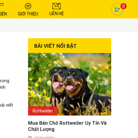
0
LIÊN HỆ
KIỆN
GIỚI THIỆU
BÀI VIẾT NỔI BẬT
trong
ình
ài viết
Rottweiler
Mua Bán Chó Rottweiler Uy Tín Và
Chất Lượng