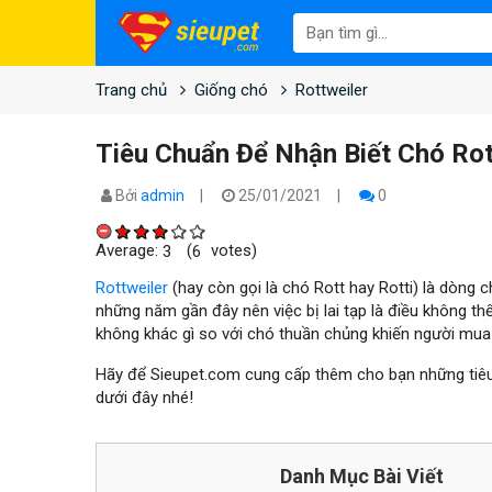
Trang chủ
Giống chó
Rottweiler
Tiêu Chuẩn Để Nhận Biết Chó Ro
Bởi
admin
25/01/2021
0
Average:
(
votes)
3
6
Rottweiler
(hay còn gọi là chó Rott hay Rotti) là dòng 
những năm gần đây nên việc bị lai tạp là điều không thể
không khác gì so với chó thuần chủng khiến người mua
Hãy để Sieupet.com cung cấp thêm cho bạn những tiêu 
dưới đây nhé!
Danh Mục Bài Viết