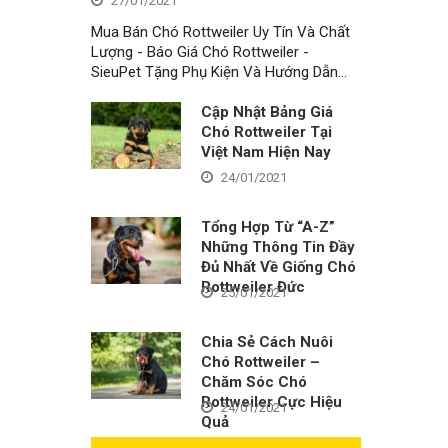
27/01/2021
Mua Bán Chó Rottweiler Uy Tín Và Chất
Lượng - Báo Giá Chó Rottweiler -
SieuPet Tặng Phụ Kiện Và Hướng Dẫn…
Cập Nhật Bảng Giá
Chó Rottweiler Tại
Việt Nam Hiện Nay
24/01/2021
Tổng Hợp Từ “A-Z”
Những Thông Tin Đầy
Đủ Nhất Về Giống Chó
Rottweiler Đức
25/01/2021
Chia Sẻ Cách Nuôi
Chó Rottweiler –
Chăm Sóc Chó
Rottweiler Cực Hiệu
24/01/2021
Quả