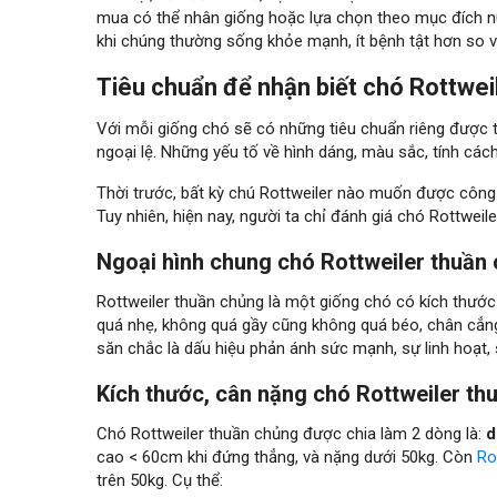
mua có thể nhân giống hoặc lựa chọn theo mục đích nuô
khi chúng thường sống khỏe mạnh, ít bệnh tật hơn so v
Tiêu chuẩn để nhận biết chó Rottwei
Với mỗi giống chó sẽ có những tiêu chuẩn riêng được 
ngoại lệ. Những yếu tố về hình dáng, màu sắc, tính cá
Thời trước, bất kỳ chú Rottweiler nào muốn được công
Tuy nhiên, hiện nay, người ta chỉ đánh giá chó Rottwei
Ngoại hình chung chó Rottweiler thuần
Rottweiler thuần chủng là một giống chó có kích thướ
quá nhẹ, không quá gầy cũng không quá béo, chân cẳng 
săn chắc là dấu hiệu phản ánh sức mạnh, sự linh hoạt, s
Kích thước, cân nặng chó Rottweiler th
Chó Rottweiler thuần chủng được chia làm 2 dòng là:
d
cao < 60cm khi đứng thẳng, và nặng dưới 50kg. Còn
Ro
trên 50kg. Cụ thể: