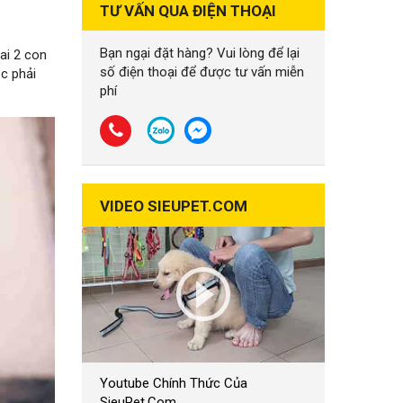
TƯ VẤN QUA ĐIỆN THOẠI
Bạn ngại đặt hàng? Vui lòng để lại
ai 2 con
số điện thoại để được tư vấn miễn
c phải
phí
VIDEO SIEUPET.COM
Youtube Chính Thức Của
SieuPet.Com