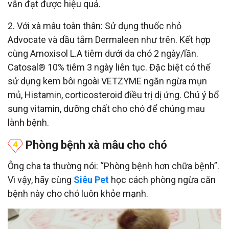
vẫn đạt được hiệu quả.
2. Với xà mâu toàn thân: Sử dụng thuốc nhỏ
Advocate và dầu tắm Dermaleen như trên. Kết hợp
cùng Amoxisol L.A tiêm dưới da chó 2 ngày/lần.
Catosal® 10% tiêm 3 ngày liên tục. Đặc biệt có thể
sử dụng kem bôi ngoài VETZYME ngăn ngừa mụn
mủ, Histamin, corticosteroid điều trị dị ứng. Chú ý bổ
sung vitamin, dưỡng chất cho chó để chúng mau
lành bệnh.
Phòng bệnh xà mâu cho chó
Ông cha ta thường nói: “Phòng bệnh hơn chữa bệnh”.
Vì vậy, hãy cùng
Siêu Pet
học cách phòng ngừa căn
bệnh này cho chó luôn khỏe mạnh.