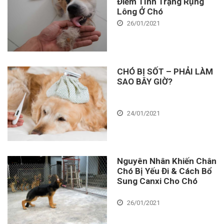
Điểm Tình Trạng Rụng
Lông Ở Chó
26/01/2021
CHÓ BỊ SỐT – PHẢI LÀM
SAO BÂY GIỜ?
24/01/2021
Nguyên Nhân Khiến Chân
Chó Bị Yếu Đi & Cách Bổ
Sung Canxi Cho Chó
26/01/2021