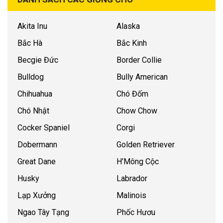
Akita Inu
Alaska
Bắc Hà
Bắc Kinh
Becgie Đức
Border Collie
Bulldog
Bully American
Chihuahua
Chó Đốm
Chó Nhật
Chow Chow
Cocker Spaniel
Corgi
Dobermann
Golden Retriever
Great Dane
H’Mông Cộc
Husky
Labrador
Lạp Xưởng
Malinois
Ngao Tây Tạng
Phốc Hươu