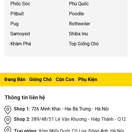
Phốc Sóc
Phú Quốc
Pitbull
Poodle
Pug
Rottweiler
Samoyed
Shiba Inu
Khám Phá
Top Giống Chó
Đang Bán
Giống Chó
Cún Con
Phụ Kiện
Thông tin liên hệ
Shop 1:
726 Minh Khai - Hai Bà Trưng - Hà Nội
Shop 2:
389/48/51 Lê Văn Khương - Hiệp Thành - Q12
Trại giống:
Xóm Nhồi Dưới, Cổ Loa, Đông Anh, Hà Nội