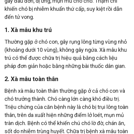
gây đau đớn, dị ứng, mụn mủ cho chó. Thậm chí
khiến chó bị nhiễm khuẩn thứ cấp, suy kiệt rồi dẫn
đến tử vong.
1. Xà mâu khu trú
Thường gặp ở chó con, gây rụng lông từng vùng nhỏ
(khoảng dưới 10 vùng), không gây ngứa. Xà mâu khu
trú có thể được chữa trị hiệu quả bằng cách liệu
pháp đơn giản hoặc bằng những bài thuốc dân gian.
2. Xà mâu toàn thân
Bệnh xà mâu toàn thân thường gặp ở cả chó con và
chó trưởng thành. Chó càng lớn càng khó điều trị.
Triệu chứng của căn bệnh này là chó bị trụi lông toàn
thân, trên da xuất hiện những điểm lở loét, mụn mủ
tràn dịch. Bệnh có thể khiến chú chó lờ đờ, chán ăn,
sốt do nhiễm trùng huyết. Chữa trị bệnh xà mâu toàn