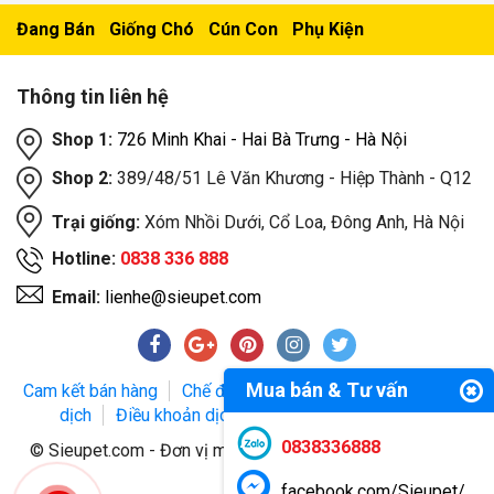
Đang Bán
Giống Chó
Cún Con
Phụ Kiện
Thông tin liên hệ
Shop 1:
726 Minh Khai - Hai Bà Trưng - Hà Nội
Shop 2:
389/48/51 Lê Văn Khương - Hiệp Thành - Q12
Trại giống:
Xóm Nhồi Dưới, Cổ Loa, Đông Anh, Hà Nội
Hotline:
0838 336 888
Email:
lienhe@sieupet.com
Mua bán & Tư vấn
Cam kết bán hàng
Chế độ bảo hành
Phương thức giao
dịch
Điều khoản dịch vụ
Chính sách bảo mật
0838336888
© Sieupet.com - Đơn vị mua bán thú cưng uy tín trên toàn
quốc.
facebook.com/Sieupet/