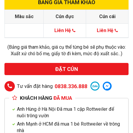
BẢNG GIÁ THAM KHẢO
Màu sắc
Cún đực
Cún cái
Liên Hệ
Liên Hệ
(Bảng giá tham khảo, giá cụ thể từng bé sẽ phụ thuộc vào:
Xuất xứ chó bố mẹ, giấy tờ đi kèm, mức độ xuất sắc...)
ĐẶT CÚN
Tư vấn đặt hàng
0838.336.888
KHÁCH HÀNG
ĐÃ MUA
Anh Hùng ở Hà Nội Đã mua 1 cặp Rottweiler để
nuôi trông vườn
Anh Mạnh ở HCM đã mua 1 bé Rottweiler về trông
nhà