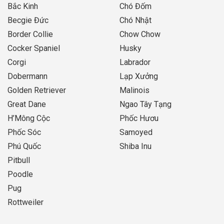
Bắc Kinh
Chó Đốm
Becgie Đức
Chó Nhật
Border Collie
Chow Chow
Cocker Spaniel
Husky
Corgi
Labrador
Dobermann
Lạp Xưởng
Golden Retriever
Malinois
Great Dane
Ngao Tây Tạng
H’Mông Cộc
Phốc Hươu
Phốc Sóc
Samoyed
Phú Quốc
Shiba Inu
Pitbull
Poodle
Pug
Rottweiler