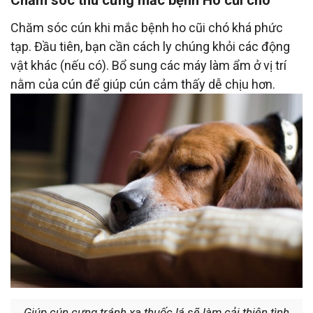
Chăm sóc cún khi mắc bệnh ho cũi chó khá phức
tạp. Đầu tiên, bạn cần cách ly chúng khỏi các động
vật khác (nếu có). Bổ sung các máy làm ẩm ở vị trí
nằm của cún để giúp cún cảm thấy dễ chịu hơn.
Giúp cún cưng tránh xa thuốc lá sẽ làm cải thiện tình