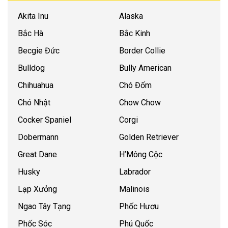
Akita Inu
Alaska
Bắc Hà
Bắc Kinh
Becgie Đức
Border Collie
Bulldog
Bully American
Chihuahua
Chó Đốm
Chó Nhật
Chow Chow
Cocker Spaniel
Corgi
Dobermann
Golden Retriever
Great Dane
H’Mông Cộc
Husky
Labrador
Lạp Xưởng
Malinois
Ngao Tây Tạng
Phốc Hươu
Phốc Sóc
Phú Quốc