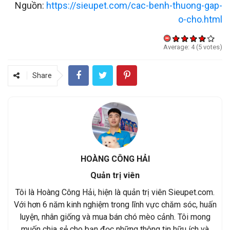
Nguồn:
https://sieupet.com/cac-benh-thuong-gap-
o-cho.html
Average:
4
(
5
votes)
Share
HOÀNG CÔNG HẢI
Quản trị viên
Tôi là Hoàng Công Hải, hiện là quản trị viên Sieupet.com.
Với hơn 6 năm kinh nghiệm trong lĩnh vực chăm sóc, huấn
luyện, nhân giống và mua bán chó mèo cảnh. Tôi mong
muốn chia sẻ cho bạn đọc những thông tin hữu ích và