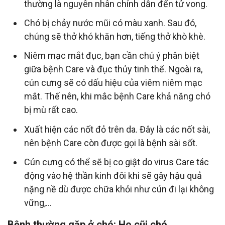
thường là nguyên nhân chính dẫn đến tử vong.
Chó bị chảy nước mũi có màu xanh. Sau đó,
chúng sẽ thở khó khăn hơn, tiếng thở khò khè.
Niêm mạc mắt đục, bạn cần chú ý phân biệt
giữa bệnh Care và đục thủy tinh thể. Ngoài ra,
cún cưng sẽ có dấu hiệu của viêm niêm mạc
mắt. Thế nên, khi mắc bệnh Care khả năng chó
bị mù rất cao.
Xuất hiện các nốt đỏ trên da. Đây là các nốt sài,
nên bệnh Care còn được gọi là bệnh sài sốt.
Cún cưng có thể sẽ bị co giật do virus Care tác
động vào hệ thần kinh đôi khi sẽ gây hậu quả
nặng nề dù được chữa khỏi như cún đi lại không
vững,...
Bệnh thường gặp ở chó: Ho cũi chó