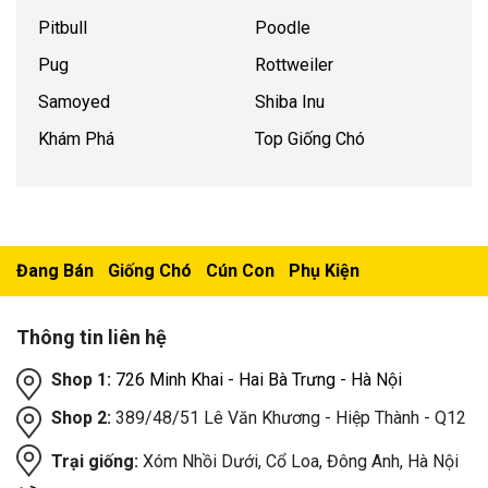
Pitbull
Poodle
Pug
Rottweiler
Samoyed
Shiba Inu
Khám Phá
Top Giống Chó
Đang Bán
Giống Chó
Cún Con
Phụ Kiện
Thông tin liên hệ
Shop 1:
726 Minh Khai - Hai Bà Trưng - Hà Nội
Shop 2:
389/48/51 Lê Văn Khương - Hiệp Thành - Q12
Trại giống:
Xóm Nhồi Dưới, Cổ Loa, Đông Anh, Hà Nội