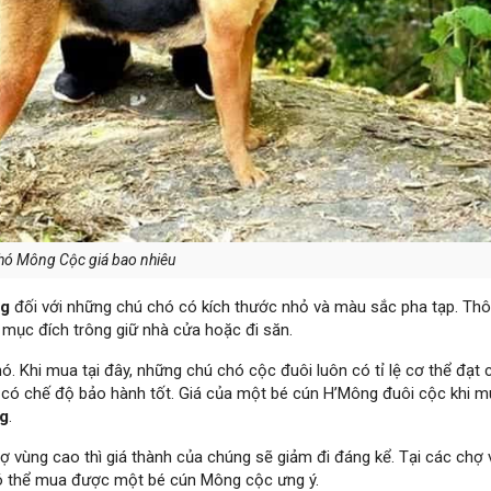
hó Mông Cộc giá bao nhiêu
ng
đối với những chú chó có kích thước nhỏ và màu sắc pha tạp. Th
mục đích trông giữ nhà cửa hoặc đi săn.
ó. Khi mua tại đây, những chú chó cộc đuôi luôn có tỉ lệ cơ thể đạt 
 có chế độ bảo hành tốt. Giá của một bé cún H’Mông đuôi cộc khi mu
ng
.
 vùng cao thì giá thành của chúng sẽ giảm đi đáng kể. Tại các chợ 
ó thể mua được một bé cún Mông cộc ưng ý.