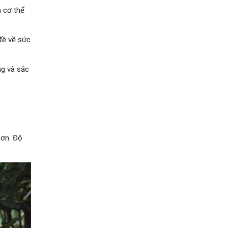
 cơ thể
đề về sức
ng và sắc
hơn. Độ