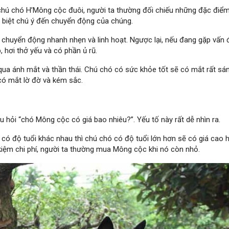
chú chó H’Mông cộc đuôi, người ta thường đối chiếu những đặc điểm
 biệt chú ý đến chuyển động của chúng.
ó chuyển động nhanh nhẹn và linh hoạt. Ngược lại, nếu đang gặp vấn 
hơi thở yếu và có phần ủ rũ.
ua ánh mắt và thần thái. Chú chó có sức khỏe tốt sẽ có mắt rất sá
 có mắt lờ đờ và kém sắc.
âu hỏi “chó Mông cộc có giá bao nhiêu?”. Yếu tố này rất dễ nhìn ra.
 có độ tuổi khác nhau thì chú chó có độ tuổi lớn hơn sẽ có giá cao 
ết kiệm chi phí, người ta thường mua Mông cộc khi nó còn nhỏ.