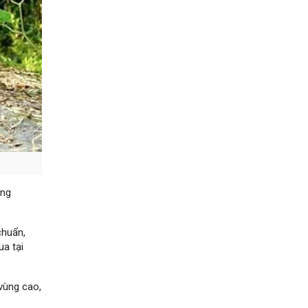
ông
chuẩn,
a tại
vùng cao,