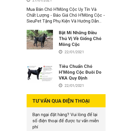
27/01/2021
Mua Bán Chó H'Mông Cộc Uy Tín Và
Chất Lượng - Báo Giá Chó H'Mông Cộc -
SieuPet Tặng Phụ Kiện Và Hướng Dẫn…
Bật Mí Những Điều
Thú Vị Về Giống Chó
Mông Cộc
22/01/2021
Tiêu Chuẩn Chó
H’Mông Cộc Đuôi Do
VKA Quy Định
22/01/2021
TƯ VẤN QUA ĐIỆN THOẠI
Bạn ngại đặt hàng? Vui lòng để lại
số điện thoại để được tư vấn miễn
phí