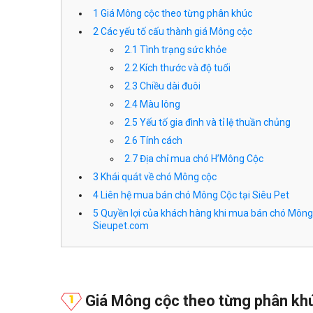
1
Giá Mông cộc theo từng phân khúc
2
Các yếu tố cấu thành giá Mông cộc
2.1
Tình trạng sức khỏe
2.2
Kích thước và độ tuổi
2.3
Chiều dài đuôi
2.4
Màu lông
2.5
Yếu tố gia đình và tỉ lệ thuần chủng
2.6
Tính cách
2.7
Địa chỉ mua chó H’Mông Cộc
3
Khái quát về chó Mông cộc
4
Liên hệ mua bán chó Mông Cộc tại Siêu Pet
5
Quyền lợi của khách hàng khi mua bán chó Mông 
Sieupet.com
Giá Mông cộc theo từng phân kh