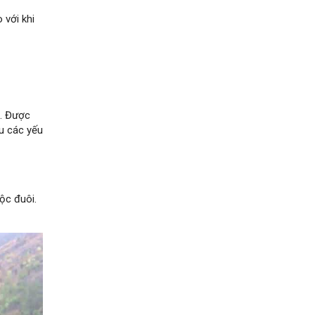
 với khi
,… Được
ểu các yếu
ộc đuôi.