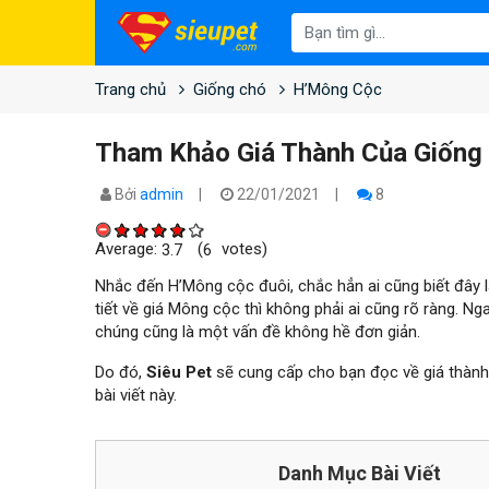
Trang chủ
Giống chó
H’Mông Cộc
Tham Khảo Giá Thành Của Giống
Bởi
admin
22/01/2021
8
Average:
(
votes)
3.7
6
Nhắc đến H’Mông cộc đuôi, chắc hẳn ai cũng biết đây l
tiết về giá Mông cộc thì không phải ai cũng rõ ràng. N
chúng cũng là một vấn đề không hề đơn giản.
Do đó,
Siêu Pet
sẽ cung cấp cho bạn đọc về giá thành
bài viết này.
Danh Mục Bài Viết