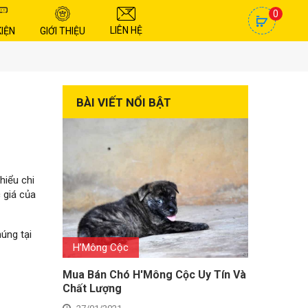
0
LIÊN HỆ
KIỆN
GIỚI THIỆU
BÀI VIẾT NỔI BẬT
hiểu chi
 giá của
úng tại
H’Mông Cộc
Mua Bán Chó H'Mông Cộc Uy Tín Và
Chất Lượng