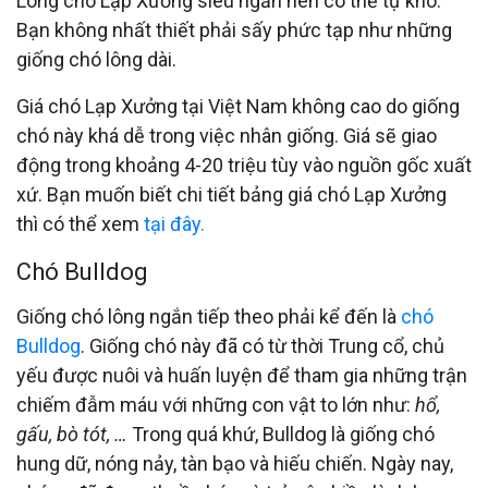
Lông chó Lạp Xưởng siêu ngắn nên có thể tự khô.
Bạn không nhất thiết phải sấy phức tạp như những
giống chó lông dài.
Giá chó Lạp Xưởng tại Việt Nam không cao do giống
chó này khá dễ trong việc nhân giống. Giá sẽ giao
động trong khoảng 4-20 triệu tùy vào nguồn gốc xuất
xứ. Bạn muốn biết chi tiết bảng giá chó Lạp Xưởng
thì có thể xem
tại đây.
Chó Bulldog
Giống chó lông ngắn tiếp theo phải kể đến là
chó
Bulldog
. Giống chó này đã có từ thời Trung cổ, chủ
yếu được nuôi và huấn luyện để tham gia những trận
chiếm đẫm máu với những con vật to lớn như:
hổ,
gấu, bò tót, …
Trong quá khứ, Bulldog là giống chó
hung dữ, nóng nảy, tàn bạo và hiếu chiến. Ngày nay,