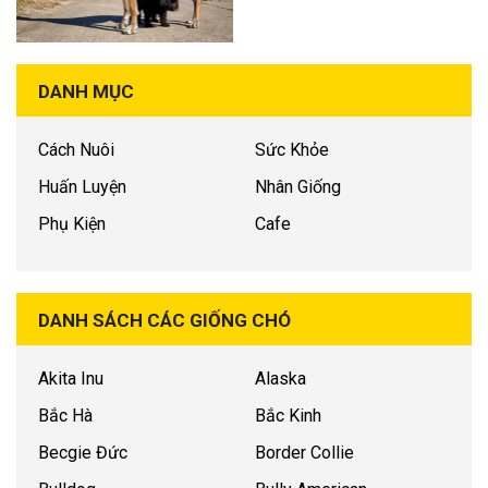
DANH MỤC
Cách Nuôi
Sức Khỏe
Huấn Luyện
Nhân Giống
Phụ Kiện
Cafe
DANH SÁCH CÁC GIỐNG CHÓ
Akita Inu
Alaska
Bắc Hà
Bắc Kinh
Becgie Đức
Border Collie