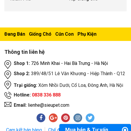
Đang Bán
Giống Chó
Cún Con
Phụ Kiện
Thông tin liên hệ
Shop 1:
726 Minh Khai - Hai Bà Trưng - Hà Nội
Shop 2:
389/48/51 Lê Văn Khương - Hiệp Thành - Q12
Trại giống:
Xóm Nhồi Dưới, Cổ Loa, Đông Anh, Hà Nội
Hotline:
0838 336 888
Email:
lienhe@sieupet.com
Mua bán & Tư vấn
Cam kết bán hàng
Chế độ bảo hành
Phương thức giao