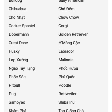
Bulldog
Bully American
Chihuahua
Chó Đốm
Chó Nhật
Chow Chow
Cocker Spaniel
Corgi
Dobermann
Golden Retriever
Great Dane
H’Mông Cộc
Husky
Labrador
Lạp Xưởng
Malinois
Ngao Tây Tạng
Phốc Hươu
Phốc Sóc
Phú Quốc
Pitbull
Poodle
Pug
Rottweiler
Samoyed
Shiba Inu
Khám Phá
Top Giống Chó