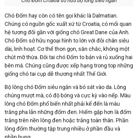
Chó Đốm Croatia sở hữu bộ lông siêu ngắn
Chó Đốm hay còn có tên gọi khác là Dalmatian.
Chúng có nguồn gốc xuất xứ từ Croatia, có mối quan
hệ tương đối gần với giống chó Great Dane của Anh.
Chó Đốm sở hữu ngoại hình
to lớn với đôi chân siêu
dài, linh hoạt. Cơ thể thon gọn, săn chắc, không một
chút mỡ thừa. Đôi tai chó Đốm to bản và rủ xuống hai
bên má. Chúng cũng được xếp hạng trong top những
giống chó tai cụp dễ thương nhất Thế Giới.
Bộ lông chó Đốm siêu ngắn và bó sát vào da. Lông
chúng mượt mà, có độ bóng và cực kỳ vào nếp. Màu
lông chó Đốm phổ biến nhất phải kể đến là màu
trắng pha lẫn những đốm đen. Hiếm gặp hơn là đốm
trắng trên nền lông đen hoặc trắng toàn thân. Phần
lông đốm thường tập trung nhiều ở phần đầu và
phần bụng.