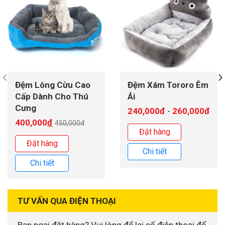
Đệm Lông Cừu Cao
Đệm Xám Tororo Êm
Cấp Dành Cho Thú
Ái
Cưng
240,000đ
260,000đ
-
400,000
đ
450,000đ
Đặt hàng
Đặt hàng
Chi tiết
Chi tiết
TƯ VẤN QUA ĐIỆN THOẠI
Bạn ngại đặt hàng? Vui lòng để lại số điện thoại để