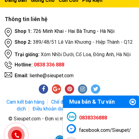
Đang Bán
Giống Chó
Cún Con
Phụ Kiện
Thông tin liên hệ
Shop 1:
726 Minh Khai - Hai Bà Trưng - Hà Nội
Shop 2:
389/48/51 Lê Văn Khương - Hiệp Thành - Q12
Trại giống:
Xóm Nhồi Dưới, Cổ Loa, Đông Anh, Hà Nội
Hotline:
0838 336 888
Email:
lienhe@sieupet.com
Mua bán & Tư vấn
Cam kết bán hàng
Chế độ bảo hành
Phương thức giao
dịch
Điều khoản dịch vụ
Chính sách bảo mật
0838336888
© Sieupet.com - Đơn vị mua bán thú cưng uy tín trên toàn
quốc.
facebook.com/Sieupet/