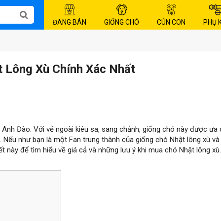
ĐANG BÁN
GIỐNG CHÓ
CÚN CON
PHỤ 
t Lông Xù Chính Xác Nhất
oa Anh Đào. Với vẻ ngoài kiêu sa, sang chảnh, giống chó này được ưa
am. Nếu như bạn là một Fan trung thành của giống chó Nhật lông xù v
t này để tìm hiểu về giá cả và những lưu ý khi mua chó Nhật lông xù.