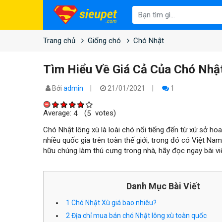
Trang chủ
Giống chó
Chó Nhật
Tìm Hiểu Về Giá Cả Của Chó Nhậ
Bởi
admin
21/01/2021
1
Average:
(
votes)
4
5
Chó Nhật lông xù là loài chó nổi tiếng đến từ xứ sở h
nhiều quốc gia trên toàn thế giới, trong đó có Việt N
hữu chúng làm thú cưng trong nhà, hãy đọc ngay bài viế
Danh Mục Bài Viết
1
Chó Nhật Xù giá bao nhiêu?
2
Địa chỉ mua bán chó Nhật lông xù toàn quốc