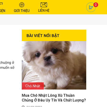
0
LIÊN HỆ
KIỆN
GIỚI THIỆU
BÀI VIẾT NỔI BẬT
 chuộng ở
à muốn sở
Chó Nhật
Mua Chó Nhật Lông Xù Thuần
Chủng Ở Đâu Uy Tín Và Chất Lượng?