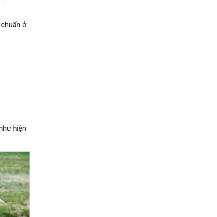
 chuẩn ở
 như hiện