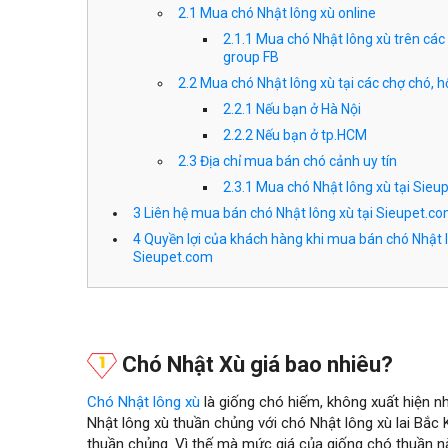
2.1
Mua chó Nhật lông xù online
2.1.1
Mua chó Nhật lông xù trên các 
group FB
2.2
Mua chó Nhật lông xù tại các chợ chó, h
2.2.1
Nếu bạn ở Hà Nội
2.2.2
Nếu bạn ở tp.HCM
2.3
Địa chỉ mua bán chó cảnh uy tín
2.3.1
Mua chó Nhật lông xù tại Sieu
3
Liên hệ mua bán chó Nhật lông xù tại Sieupet.c
4
Quyền lợi của khách hàng khi mua bán chó Nhật l
Sieupet.com
Chó Nhật Xù giá bao nhiêu?
Chó Nhật lông xù
là giống chó hiếm, không xuất hiện n
Nhật lông xù thuần chủng với chó Nhật lông xù lai Bắc 
thuần chủng. Vì thế mà mức giá của giống chó thuần n