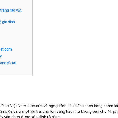
trang rao vặt,
ộ gia đình
pet.com
om
ông xù tại
hiều ở Việt Nam. Hơn nữa về ngoại hình dễ khiến khách hàng nhầm lẫ
Kinh. Kể cả ở một vài trại chó lớn cũng hầu như không bán chó Nhật 
ày vẫn chưa được xác định rõ ràng.