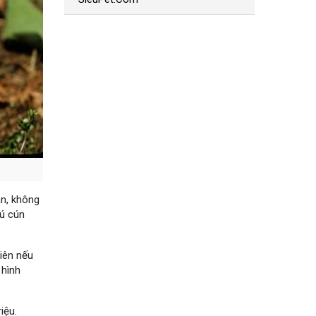
ần, không
hú cún
hiên nếu
 hình
riệu.