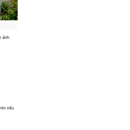
h ảnh.
trên nếu