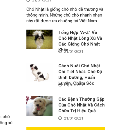
21/01/2021
Chó Nhật là giống chó nhỏ dễ thương và
thông minh. Những chú chó nhanh nhẹn
này rất được ưa chuộng tại Việt Nam…
Tổng Hợp “A-Z” Về
Chó Nhật Lông Xù Và
Các Giống Chó Nhật
Khác
21/01/2021
Cách Nuôi Chó Nhật
Chi Tiết Nhất: Chế Độ
Dinh Dưỡng, Huấn
Luyện, Chăm Sóc
21/01/2021
Các Bệnh Thường Gặp
Của Chó Nhật Và Cách
Chữa Trị Hiệu Quả
n chó
21/01/2021
lông xù