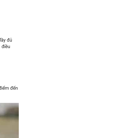
đầy đủ
g điều
 điểm đến