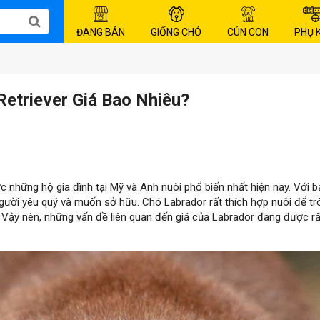
ĐANG BÁN
GIỐNG CHÓ
CÚN CON
PHỤ 
Retriever Giá Bao Nhiêu?
c những hộ gia đình tại Mỹ và Anh nuôi phổ biến nhất hiện nay. Với b
gười yêu quý và muốn sở hữu. Chó Labrador rất thích hợp nuôi để t
. Vậy nên, những vấn đề liên quan đến giá của Labrador đang được rấ