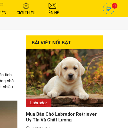
0
LIÊN HỆ
KIỆN
GIỚI THIỆU
BÀI VIẾT NỔI BẬT
ản tính
rông nhà
t nhiều
Labrador
Mua Bán Chó Labrador Retriever
Uy Tín Và Chất Lượng