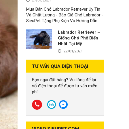
27/01/2021
Mua Bán Chó Labrador Retriever Uy Tín
Và Chất Lượng - Báo Giá Chó Labrador -
SieuPet Tặng Phụ Kiện Và Hướng Dẫn…
Labrador Retriever –
Giống Chó Phổ Biến
Nhất Tại Mỹ
22/01/2021
TƯ VẤN QUA ĐIỆN THOẠI
Bạn ngại đặt hàng? Vui lòng để lại
số điện thoại để được tư vấn miễn
phí
VIDEO SIEUPET.COM