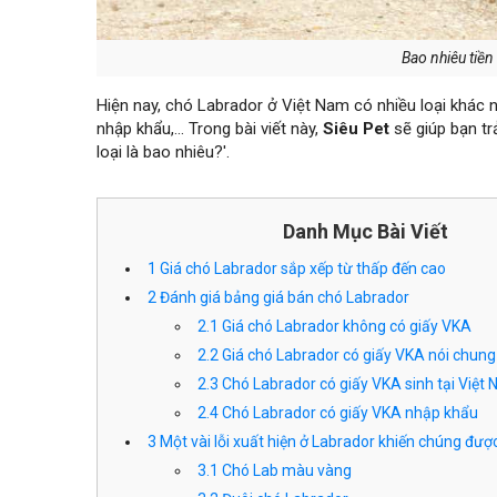
Bao nhiêu tiền
Hiện nay, chó Labrador ở Việt Nam có nhiều loại khác 
nhập khẩu,… Trong bài viết này,
Siêu Pet
sẽ giúp bạn tr
loại là bao nhiêu?'.
Danh Mục Bài Viết
1
Giá chó Labrador sắp xếp từ thấp đến cao
2
Đánh giá bảng giá bán chó Labrador
2.1
Giá chó Labrador không có giấy VKA
2.2
Giá chó Labrador có giấy VKA nói chung
2.3
Chó Labrador có giấy VKA sinh tại Việt
2.4
Chó Labrador có giấy VKA nhập khẩu
3
Một vài lỗi xuất hiện ở Labrador khiến chúng được
3.1
Chó Lab màu vàng