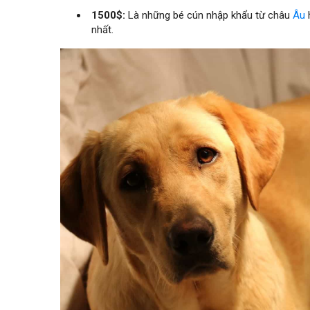
1500$:
Là những bé cún nhập khẩu từ châu
Âu
h
nhất.