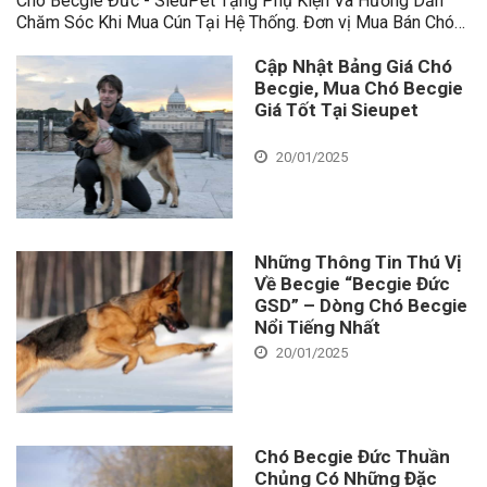
Chó Becgie Đức - SieuPet Tặng Phụ Kiện Và Hướng Dẫn
Chăm Sóc Khi Mua Cún Tại Hệ Thống. Đơn vị Mua Bán Chó…
Cập Nhật Bảng Giá Chó
Becgie, Mua Chó Becgie
Giá Tốt Tại Sieupet
20/01/2025
Những Thông Tin Thú Vị
Về Becgie “Becgie Đức
GSD” – Dòng Chó Becgie
Nổi Tiếng Nhất
20/01/2025
Chó Becgie Đức Thuần
Chủng Có Những Đặc