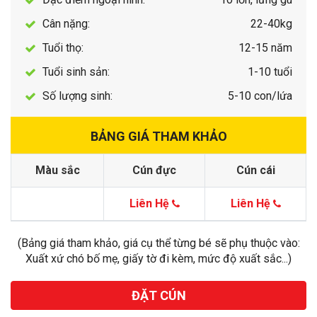
Cân nặng:
22-40kg
Tuổi thọ:
12-15 năm
Tuổi sinh sản:
1-10 tuổi
Số lượng sinh:
5-10 con/lứa
BẢNG GIÁ THAM KHẢO
Màu sắc
Cún đực
Cún cái
Liên Hệ
Liên Hệ
(Bảng giá tham khảo, giá cụ thể từng bé sẽ phụ thuộc vào:
Xuất xứ chó bố mẹ, giấy tờ đi kèm, mức độ xuất sắc...)
ĐẶT CÚN