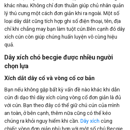
khác nhau. Không chỉ đơn thuần giúp chủ nhân quản
lý thú cưng một cách đơn giản khi ra ngoài. Một số
loại dây dắt cũng tích hợp ghi số điện thoại, tên, địa
chỉ khi chẳng may bạn làm tuột cún.Bên cạnh đó dây
xích cún còn giúp chúng huấn luyện vô cùng hiệu
quả.
Dây xích chó becgie được nhiều người
chọn lựa
Xích dắt dây cổ và vòng cổ cơ bản
Bạn nếu không gặp bất kỳ vấn đề nào khác khi dẫn
cún đi dạo thì dây xích cùng vòng cổ đơn giản là đủ
với cún. Bạn theo đây có thể giữ chú cún của mình
an toàn, ở bên cạnh, thêm nữa cũng có thể kéo
chúng ra khỏi nguy hiểm khi cần.
Dây xích
cùng
chiếc vòng đơn giản phù hợp với một số chú Becgie