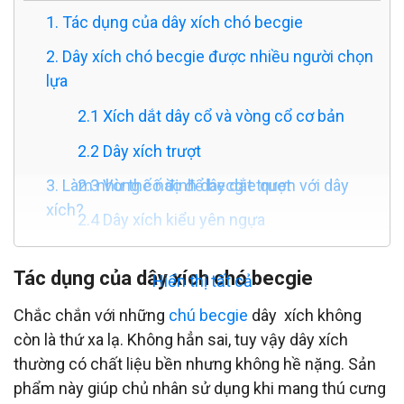
1. Tác dụng của dây xích chó becgie
2. Dây xích chó becgie được nhiều người chọn
lựa
2.1 Xích dắt dây cổ và vòng cổ cơ bản
2.2 Dây xích trượt
3. Làm như thế nào để becgie quen với dây
2.3 Vòng cố định dây dắt trượt
xích?
2.4 Dây xích kiểu yên ngựa
2.5 Dây xích tự động
Tác dụng của dây xích chó becgie
Hiển thị tất cả
2.6 Dây dắt yếm
Chắc chắn với những
chú becgie
dây xích không
còn là thứ xa lạ. Không hẳn sai, tuy vậy dây xích
thường có chất liệu bền nhưng không hề nặng. Sản
phẩm này giúp chủ nhân sử dụng khi mang thú cưng