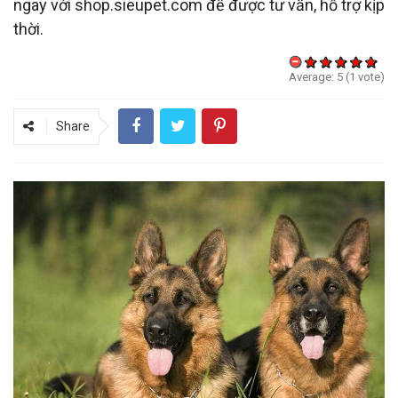
ngay với shop.sieupet.com để được tư vấn, hỗ trợ kịp
thời.
Average:
5
(
1
vote)
Share