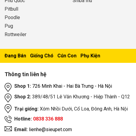
Phú Quốc
Shiba Inu
Pitbull
Poodle
Pug
Rottweiler
Đang Bán
Giống Chó
Cún Con
Phụ Kiện
Thông tin liên hệ
Shop 1:
726 Minh Khai - Hai Bà Trưng - Hà Nội
Shop 2:
389/48/51 Lê Văn Khương - Hiệp Thành - Q12
Trại giống:
Xóm Nhồi Dưới, Cổ Loa, Đông Anh, Hà Nội
Hotline:
0838 336 888
Email:
lienhe@sieupet.com