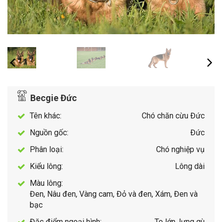
Becgie Đức
Tên khác:
Chó chăn cừu Đức
Nguồn gốc:
Đức
Phân loại:
Chó nghiệp vụ
Kiểu lông:
Lông dài
Màu lông:
Đen, Nâu đen, Vàng cam, Đỏ và đen, Xám, Đen và
bạc
Đặc điểm ngoại hình:
To lớn, lưng gù