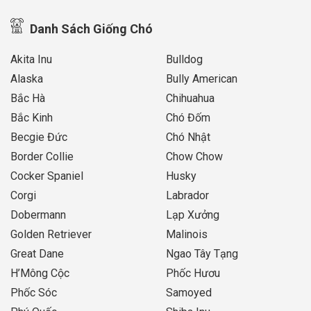
Danh Sách Giống Chó
Akita Inu
Bulldog
Alaska
Bully American
Bắc Hà
Chihuahua
Bắc Kinh
Chó Đốm
Becgie Đức
Chó Nhật
Border Collie
Chow Chow
Cocker Spaniel
Husky
Corgi
Labrador
Dobermann
Lạp Xưởng
Golden Retriever
Malinois
Great Dane
Ngao Tây Tạng
H’Mông Cộc
Phốc Hươu
Phốc Sóc
Samoyed