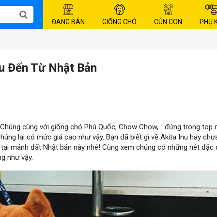
ĐANG BÁN
GIỐNG CHÓ
CÚN CON
PHỤ 
nu Đến Từ Nhật Bản
i. Chúng cùng với giống chó Phú Quốc, Chow Chow,… đứng trong top
húng lại có mức giá cao như vậy. Bạn đã biết gì về Akita Inu hay ch
m tại mảnh đất Nhật bản này nhé! Cùng xem chúng có những nét đặc
ng như vậy.