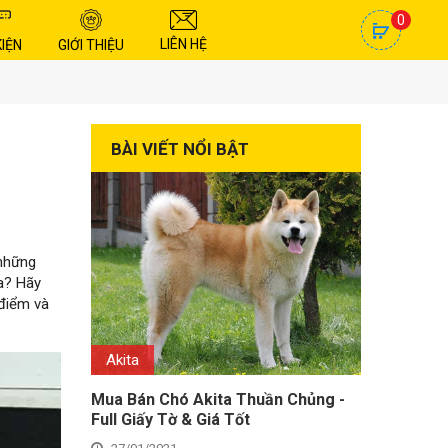
0
LIÊN HỆ
KIỆN
GIỚI THIỆU
BÀI VIẾT NỔI BẬT
 những
ưa? Hãy
 điểm và
Akita
Mua Bán Chó Akita Thuần Chủng -
Full Giấy Tờ & Giá Tốt