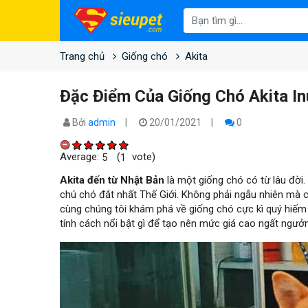
Trang chủ
Giống chó
Akita
Đặc Điểm Của Giống Chó Akita I
Bởi
admin
20/01/2021
0
Average:
(
vote)
5
1
Akita đến từ Nhật Bản
là một giống chó có từ lâu đờ
chú chó đắt nhất Thế Giới. Không phải ngẫu nhiên mà c
cùng chúng tôi khám phá về giống chó cực kì quý hiế
tính cách nổi bật gì để tạo nên mức giá cao ngất ngưở