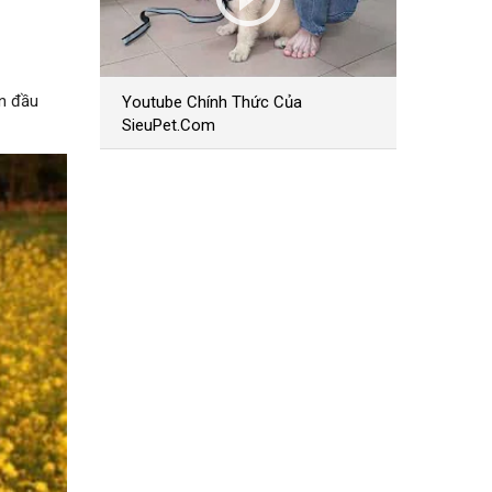
ện đầu
Youtube Chính Thức Của
SieuPet.Com