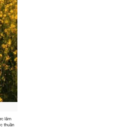
ực lắm
ợc thuần