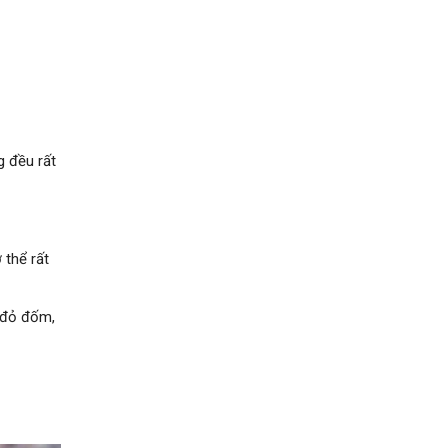
g đều rất
 thể rất
 đỏ đốm,