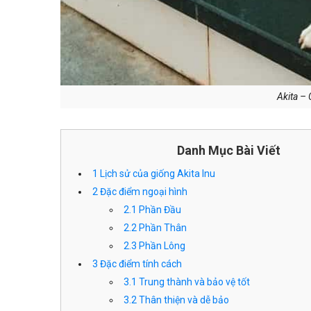
Akita – 
Danh Mục Bài Viết
1
Lịch sử của giống Akita Inu
2
Đặc điểm ngoại hình
2.1
Phần Đầu
2.2
Phần Thân
2.3
Phần Lông
3
Đặc điểm tính cách
3.1
Trung thành và bảo vệ tốt
3.2
Thân thiện và dễ bảo