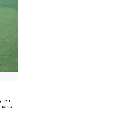
g trên
 mũi có