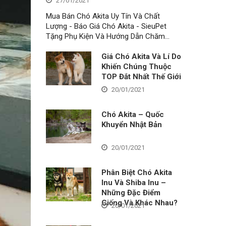
27/01/2021
Mua Bán Chó Akita Uy Tín Và Chất
Lượng - Báo Giá Chó Akita - SieuPet
Tặng Phụ Kiện Và Hướng Dẫn Chăm…
Giá Chó Akita Và Lí Do
Khiến Chúng Thuộc
TOP Đắt Nhất Thế Giới
20/01/2021
Chó Akita – Quốc
Khuyển Nhật Bản
20/01/2021
Phân Biệt Chó Akita
Inu Và Shiba Inu –
Những Đặc Điểm
Giống Và Khác Nhau?
20/01/2021