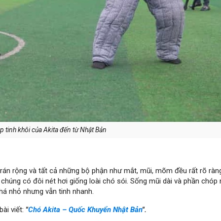
p tinh khôi của Akita đến từ Nhật Bản
trán rộng và tất cả những bộ phận như mắt, mũi, mõm đều rất rõ ràn
chúng có đôi nét hơi giống loài chó sói. Sống mũi dài và phần chóp
khá nhỏ nhưng vẫn tinh nhanh.
ài viết:
"
Chó Akita – Quốc Khuyển Nhật Bản
".