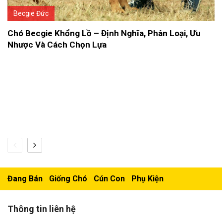
Becgie Đức
Chó Becgie Khổng Lồ – Định Nghĩa, Phân Loại, Ưu
Nhược Và Cách Chọn Lựa
Đang Bán
Giống Chó
Cún Con
Phụ Kiện
Thông tin liên hệ